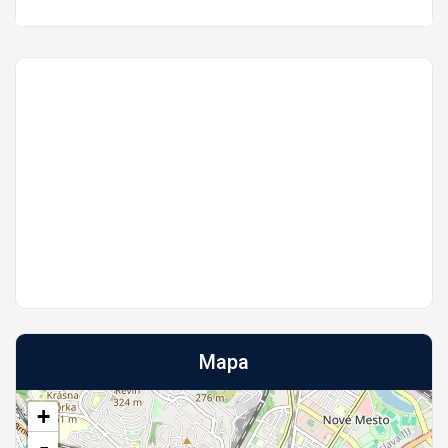
Mapa
+
-