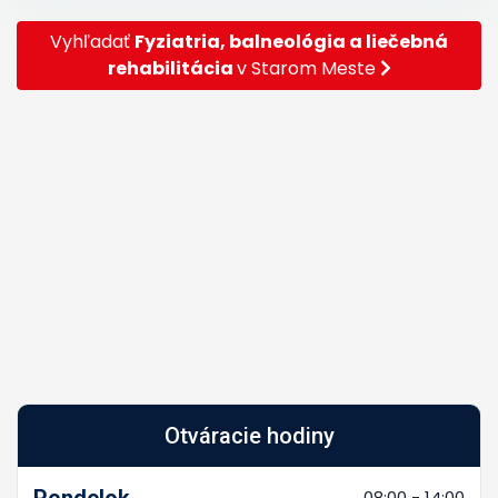
Vyhľadať
Fyziatria, balneológia a liečebná
rehabilitácia
v Starom Meste
Otváracie hodiny
Pondelok
08:00 - 14:00