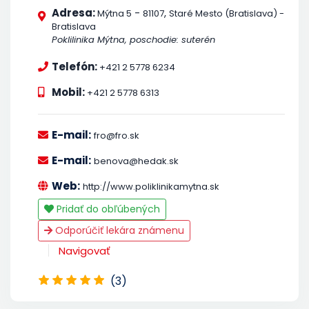
Adresa:
-
,
Mýtna 5
81107
Staré Mesto (Bratislava) -
Bratislava
Poklilinika Mýtna, poschodie: suterén
Telefón:
+421 2 5778 6234
Mobil:
+421 2 5778 6313
E-mail:
fro@fro.sk
E-mail:
benova@hedak.sk
Web:
http://www.poliklinikamytna.sk
Pridať do obľúbených
Odporúčiť lekára známenu
Navigovať
(3)