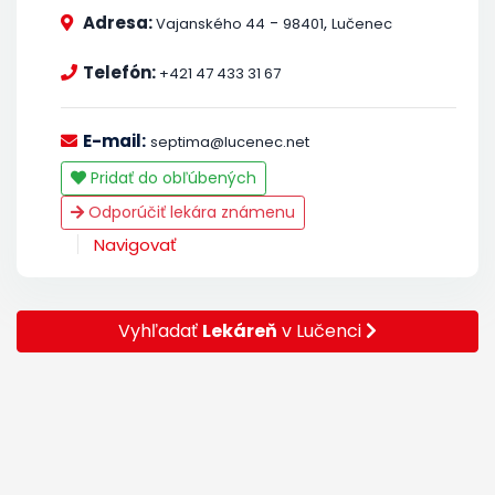
Adresa:
-
,
Vajanského 44
98401
Lučenec
Telefón:
+421 47 433 31 67
E-mail:
septima@lucenec.net
Pridať do obľúbených
Odporúčiť lekára známenu
Navigovať
Vyhľadať
Lekáreň
v Lučenci