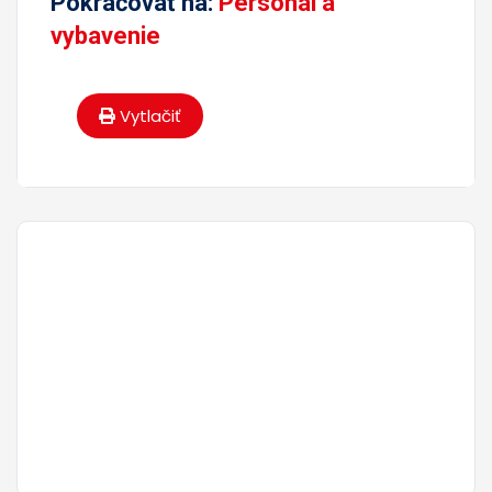
Pokračovať na:
Personál a
vybavenie
Vytlačiť