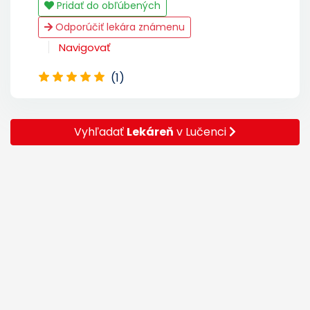
Pridať do obľúbených
Odporúčiť lekára známenu
Navigovať
(1)
Vyhľadať
Lekáreň
v Lučenci