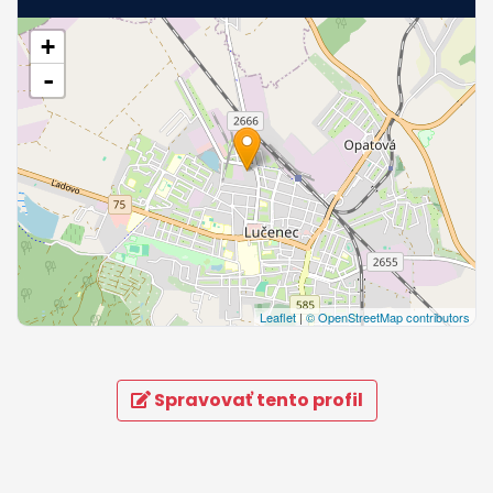
+
-
Leaflet
|
© OpenStreetMap contributors
Spravovať tento profil