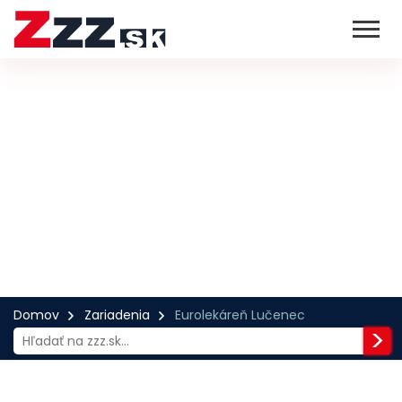
Domov
Zariadenia
Eurolekáreň Lučenec