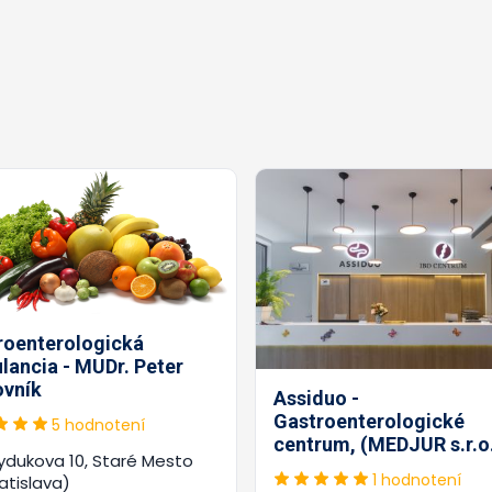
roenterologická
lancia - MUDr. Peter
vník
Assiduo -
Gastroenterologické
5 hodnotení
centrum, (MEDJUR s.r.o
ydukova 10, Staré Mesto
1 hodnotení
atislava)