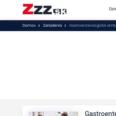
Do
Domov
Zariadenia
Gastroenterologická ambul
Gastroent