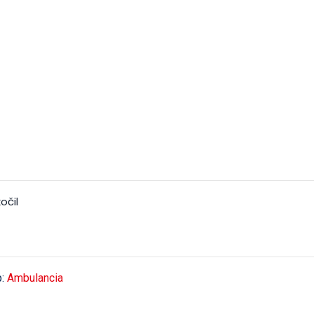
očil
p:
Ambulancia