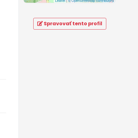
Leaflet
|
© OpenStreetMap contributors
Spravovať tento profil