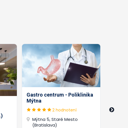
Gastro centrum - Poliklinika
Gastro
Mýtna
ambulan
Sidorjá
2 hodnotení
.)
Mýtna 5, Staré Mesto
(Bratislava)
Satin