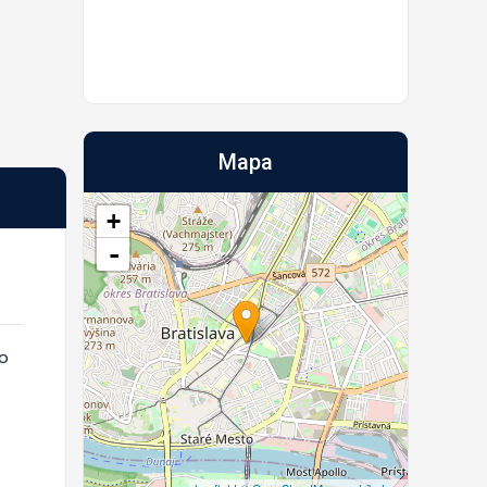
Mapa
+
-
ho