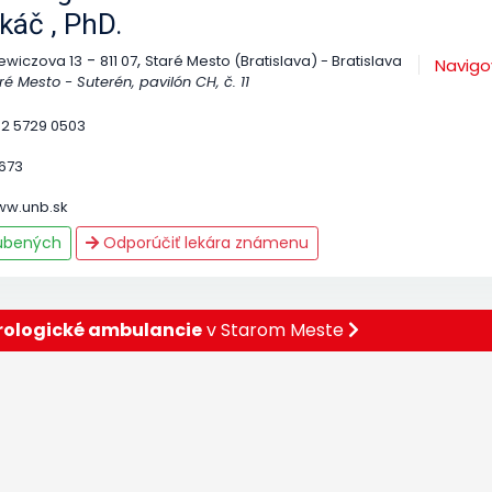
káč , PhD.
-
,
ewiczova 13
811 07
Staré Mesto (Bratislava) - Bratislava
Navigo
 Mesto - Suterén, pavilón CH, č. 11
 2 5729 0503
673
ww.unb.sk
ľúbených
Odporúčiť lekára známenu
rologické ambulancie
v Starom Meste