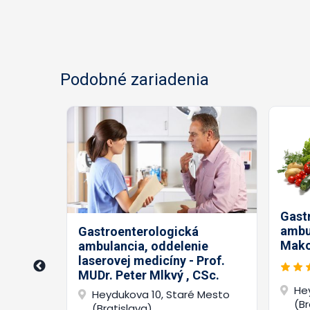
Podobné zariadenia
Gast
ambu
Gastroenterologická
Mako
ambulancia, oddelenie
lena
laserovej medicíny - Prof.
MUDr. Peter Mlkvý , CSc.
He
Heydukova 10, Staré Mesto
(Br
aré Mesto
(Bratislava)