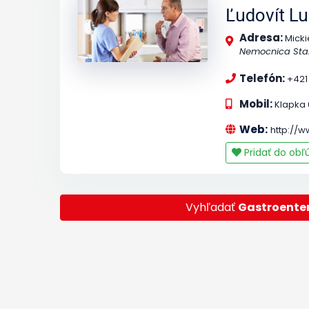
Ľudovít Lu
Adresa:
Micki
Nemocnica Staré
Telefón:
+421
Mobil:
Klapka 
Web:
http://w
Pridať do ob
Vyhľadať
Gastroente