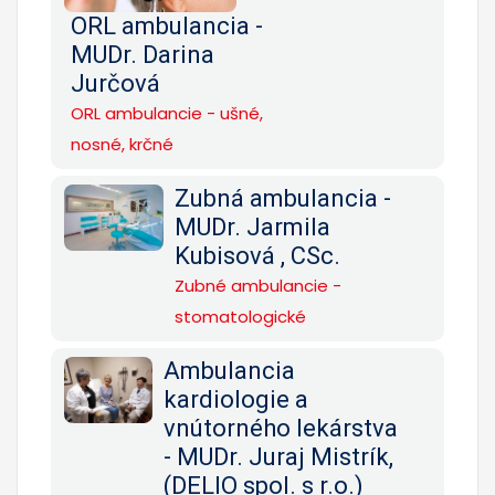
ORL ambulancia -
MUDr. Darina
Jurčová
ORL ambulancie - ušné,
nosné, krčné
Zubná ambulancia -
MUDr. Jarmila
Kubisová , CSc.
Zubné ambulancie -
stomatologické
Ambulancia
kardiologie a
vnútorného lekárstva
- MUDr. Juraj Mistrík,
(DELIO spol. s r.o.)