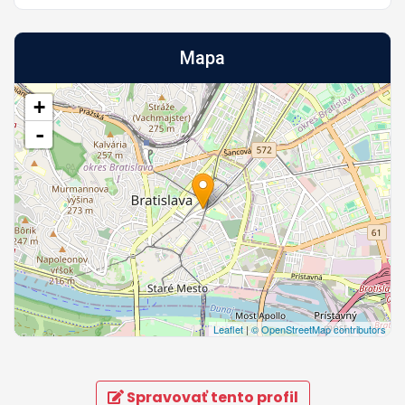
Mapa
+
-
Leaflet
|
© OpenStreetMap contributors
Spravovať tento profil