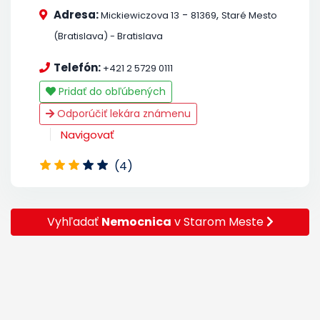
Adresa:
-
,
Mickiewiczova 13
81369
Staré Mesto
(Bratislava) - Bratislava
Telefón:
+421 2 5729 0111
Pridať do obľúbených
Odporúčiť lekára známenu
Navigovať
(4)
Vyhľadať
Nemocnica
v Starom Meste