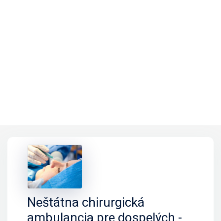
Neštátna chirurgická
ambulancia pre dospelých -