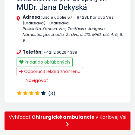
MUDr. Jana Dekyská
Adresa:
-
,
Líščie údolie 57
84231
Karlova Ves
(Bratislava) - Bratislava
Poliklinika Karlova Ves, Zastávka: Jurigovo
Námestie, poschodie: 2., dvere: 210, MHD: el.č.4, 5, 6,
9
Telefón:
+421 2 6026 4388
Pridať do obľúbených
Odporúčiť lekára známenu
Navigovať
(3)
Vyhľadať
Chirurgické ambulancie
v Karlovej Vsi