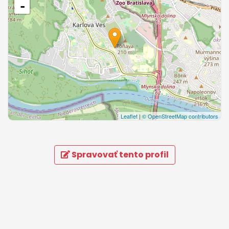
-
Leaflet
|
© OpenStreetMap contributors
Spravovať tento profil