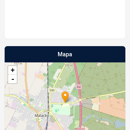
Mapa
+
-