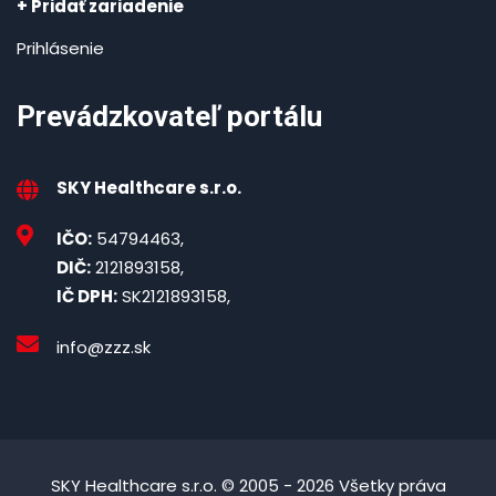
+ Pridať zariadenie
Prihlásenie
Prevádzkovateľ portálu
SKY Healthcare s.r.o.
IČO:
54794463,
DIČ:
2121893158,
IČ DPH:
SK2121893158,
info@zzz.sk
SKY Healthcare s.r.o. © 2005 - 2026 Všetky práva