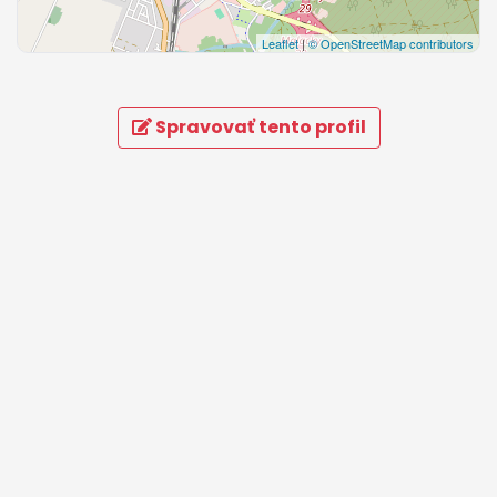
Leaflet
|
© OpenStreetMap contributors
Spravovať tento profil