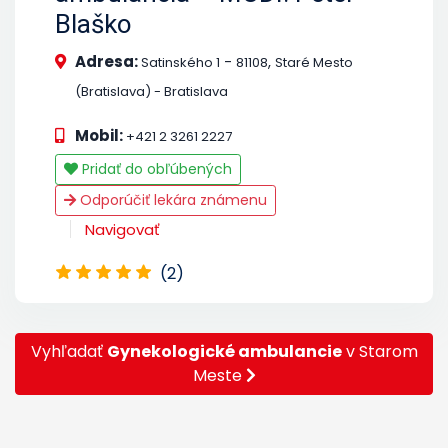
Blaško
Adresa:
-
,
Satinského 1
81108
Staré Mesto
(Bratislava) - Bratislava
Mobil:
+421 2 3261 2227
Pridať do obľúbených
Odporúčiť lekára známenu
Navigovať
(2)
Vyhľadať
Gynekologické ambulancie
v Starom
Meste