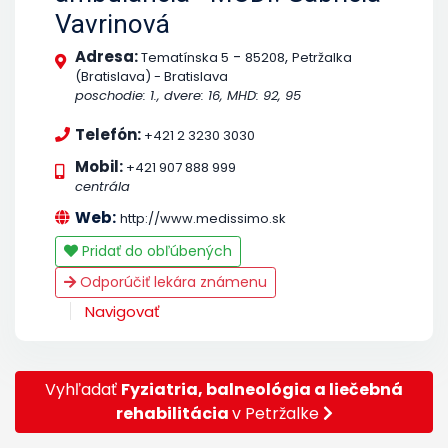
Vavrinová
Adresa:
-
,
Tematínska 5
85208
Petržalka
(Bratislava) - Bratislava
poschodie: 1., dvere: 16, MHD: 92, 95
Telefón:
+421 2 3230 3030
Mobil:
+421 907 888 999
centrála
Web:
http://www.medissimo.sk
Pridať do obľúbených
Odporúčiť lekára známenu
Navigovať
Vyhľadať
Fyziatria, balneológia a liečebná
rehabilitácia
v Petržalke