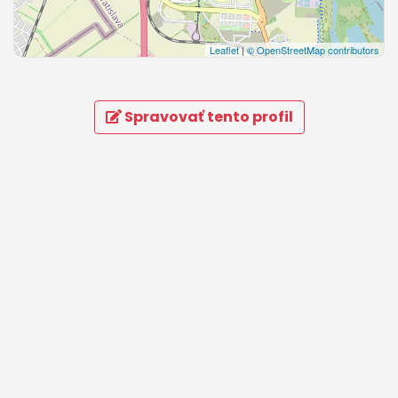
Leaflet
|
© OpenStreetMap contributors
Spravovať tento profil