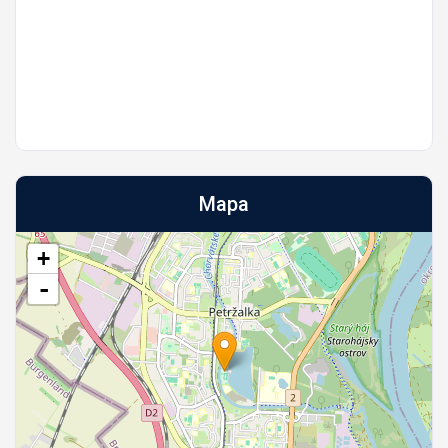
Mapa
+
-