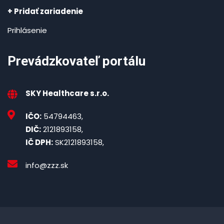
+ Pridať zariadenie
Prihlásenie
Prevádzkovateľ portálu
SKY Healthcare s.r.o.
IČO:
54794463,
DIČ:
2121893158,
IČ DPH:
SK2121893158,
info@zzz.sk