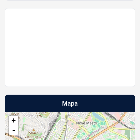
Mapa
+
-