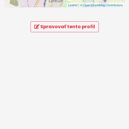
Leaflet
|
© OpenStreetMap contributors
Spravovať tento profil