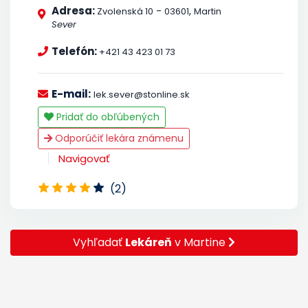
Adresa:
-
,
Zvolenská 10
03601
Martin
Sever
Telefón:
+421 43 423 01 73
E-mail:
lek.sever@stonline.sk
Pridať do obľúbených
Odporúčiť lekára známenu
Navigovať
(2)
Vyhľadať
Lekáreň
v Martine