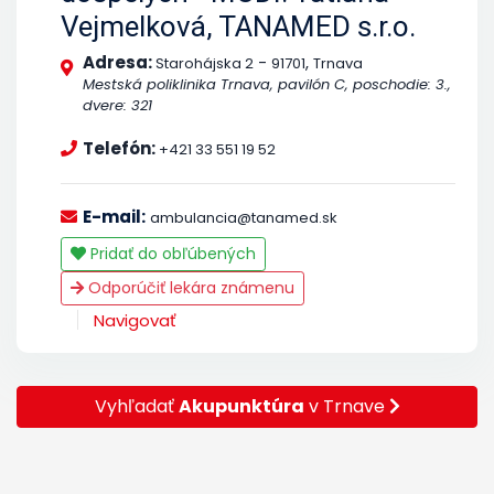
Vejmelková, TANAMED s.r.o.
Adresa:
-
,
Starohájska 2
91701
Trnava
Mestská poliklinika Trnava, pavilón C, poschodie: 3.,
dvere: 321
Telefón:
+421 33 551 19 52
E-mail:
ambulancia@tanamed.sk
Pridať do obľúbených
Odporúčiť lekára známenu
Navigovať
Vyhľadať
Akupunktúra
v Trnave