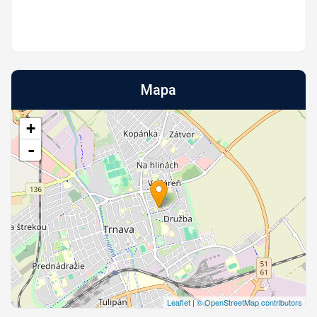
Mapa
+
-
Leaflet
|
© OpenStreetMap contributors