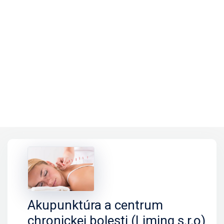
Akupunktúra a centrum
chronickej bolesti (Liming s.r.o)