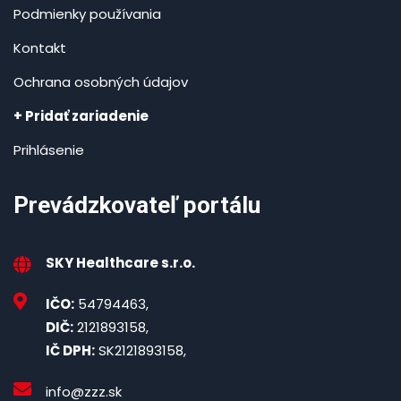
Podmienky používania
Kontakt
Ochrana osobných údajov
+ Pridať zariadenie
Prihlásenie
Prevádzkovateľ portálu
SKY Healthcare s.r.o.
IČO:
54794463,
DIČ:
2121893158,
IČ DPH:
SK2121893158,
info@zzz.sk