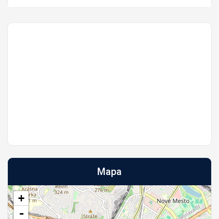
Mapa
+
-