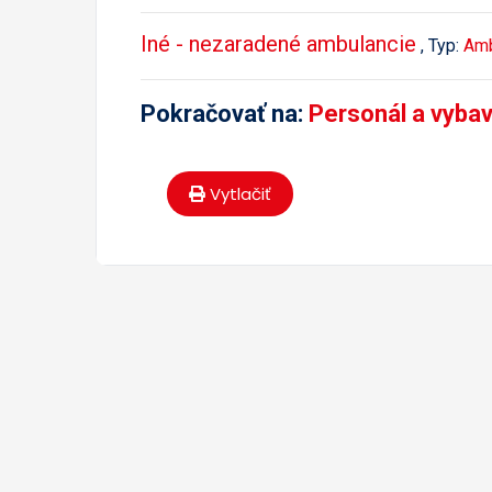
Iné - nezaradené ambulancie
, Typ:
Amb
Pokračovať na:
Personál a vyba
Vytlačiť