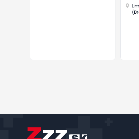
to
Li
(Br