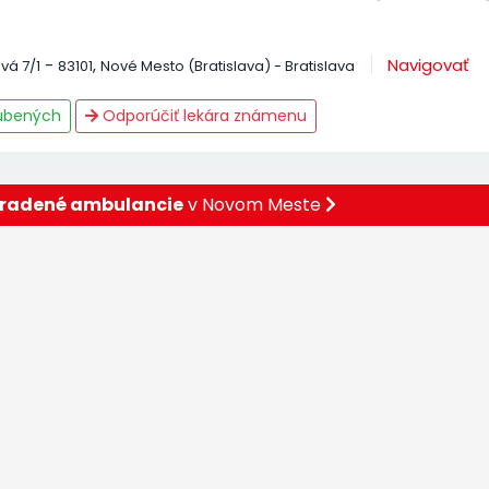
-
,
Navigovať
vá 7/1
83101
Nové Mesto (Bratislava) - Bratislava
ľúbených
Odporúčiť lekára známenu
aradené ambulancie
v Novom Meste