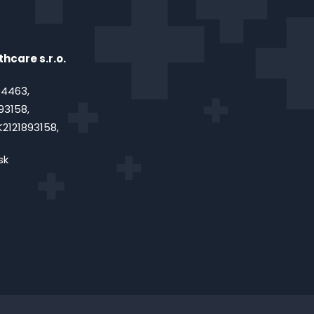
hcare s.r.o.
4463,
93158,
2121893158,
sk