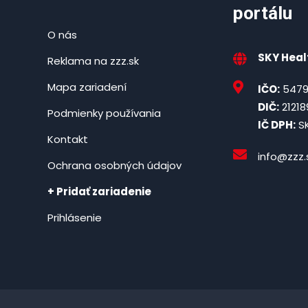
portálu
O nás
SKY Healt
Reklama na zzz.sk
Mapa zariadení
IČO:
5479
DIČ:
21218
Podmienky používania
IČ DPH:
SK
Kontakt
info@zzz.
Ochrana osobných údajov
+ Pridať zariadenie
Prihlásenie