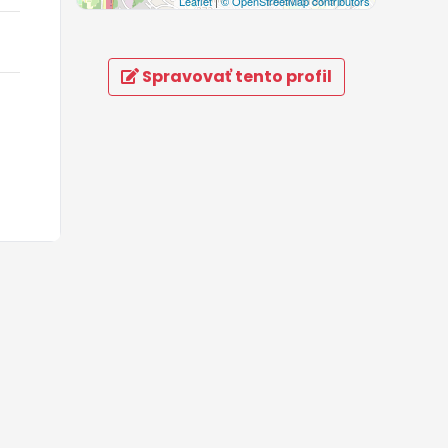
Leaflet
|
© OpenStreetMap contributors
Spravovať tento profil