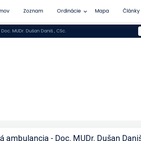
mov
Zoznam
Ordinácie
Mapa
Články
 Doc. MUDr. Dušan Daniš , CSc.
á ambulancia - Doc. MUDr. Dušan Daniš