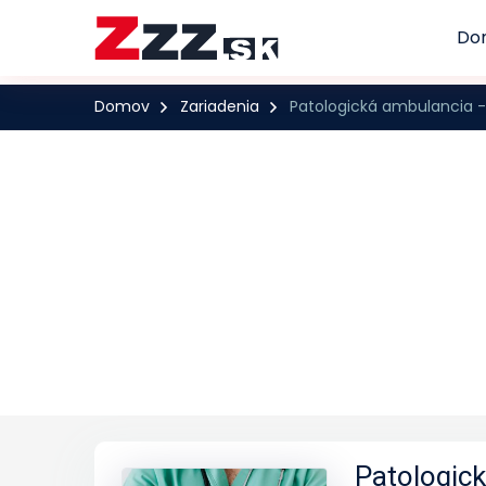
Do
Domov
Zariadenia
Patologická ambulancia -
Patologick