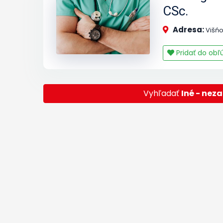
CSc.
Adresa:
Višńo
Pridať do ob
Vyhľadať
Iné - nez