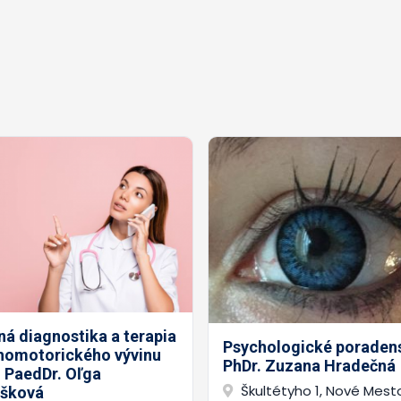
á diagnostika a terapia
Psychologické poradens
homotorického vývinu
PhDr. Zuzana Hradečná
- PaedDr. Oľga
Škultétyho 1, Nové Mest
šková