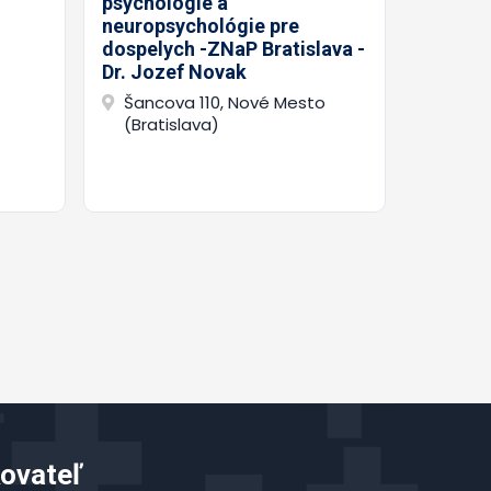
psychológie a
ZNaP Br
neuropsychológie pre
Novak
dospelych -ZNaP Bratislava -
Šanco
Dr. Jozef Novak
(Brat
Šancova 110, Nové Mesto
(Bratislava)
ovateľ