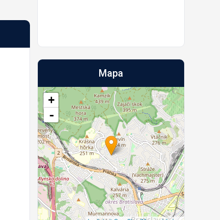
Mapa
+
-