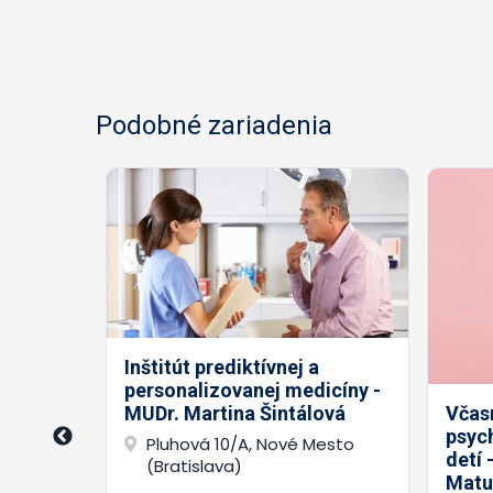
Podobné zariadenia
Inštitút prediktívnej a
personalizovanej medicíny -
Zuzana
Včasn
MUDr. Martina Šintálová
psyc
Pluhová 10/A, Nové Mesto
detí 
(Bratislava)
Matu