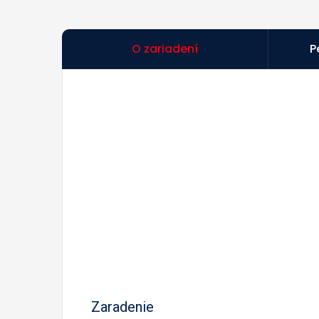
O zariadení
P
Zaradenie