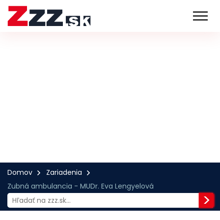
Domov
Zariadenia
Zubná ambulancia - MUDr. Eva Lengyelová