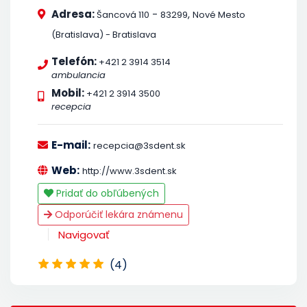
Adresa:
-
,
Šancová 110
83299
Nové Mesto
(Bratislava) - Bratislava
Telefón:
+421 2 3914 3514
ambulancia
Mobil:
+421 2 3914 3500
recepcia
E-mail:
recepcia@3sdent.sk
Web:
http://www.3sdent.sk
Pridať do obľúbených
Odporúčiť lekára známenu
Navigovať
(4)