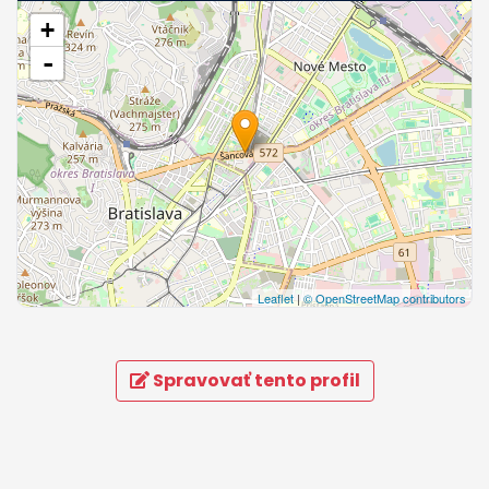
+
-
Leaflet
|
© OpenStreetMap contributors
Spravovať tento profil