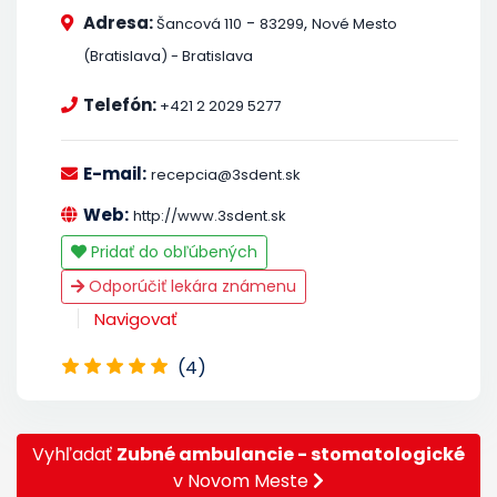
Adresa:
-
,
Šancová 110
83299
Nové Mesto
(Bratislava) - Bratislava
Telefón:
+421 2 2029 5277
E-mail:
recepcia@3sdent.sk
Web:
http://www.3sdent.sk
Pridať do obľúbených
Odporúčiť lekára známenu
Navigovať
(4)
Vyhľadať
Zubné ambulancie - stomatologické
v Novom Meste