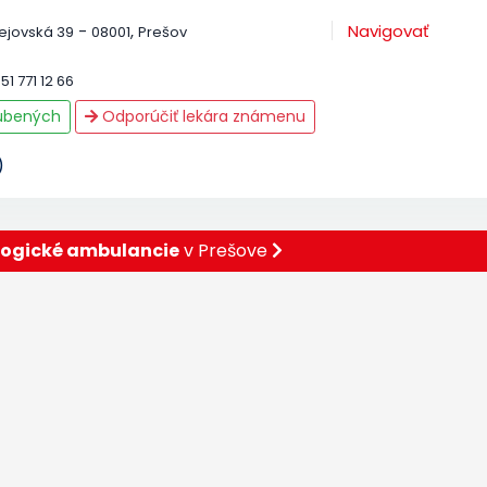
-
,
Navigovať
ejovská 39
08001
Prešov
51 771 12 66
ľúbených
Odporúčiť lekára známenu
)
logické ambulancie
v Prešove