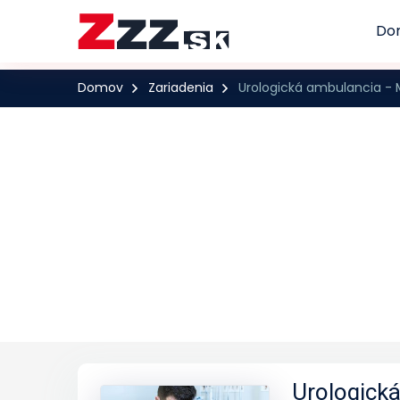
Do
Domov
Zariadenia
Urologická ambulancia - 
Urologick