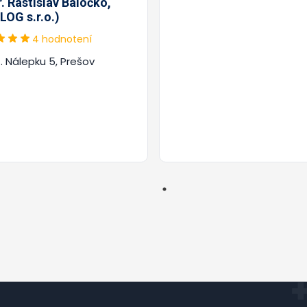
 Rastislav Baločko,
LOG s.r.o.)
4 hodnotení
. Nálepku 5, Prešov