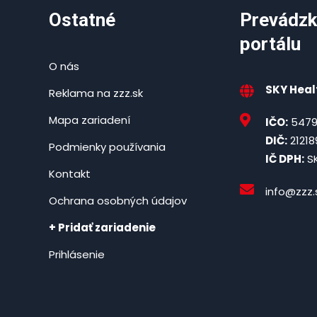
Ostatné
Prevádzk
portálu
O nás
SKY Healt
Reklama na zzz.sk
Mapa zariadení
IČO:
5479
DIČ:
21218
Podmienky používania
IČ DPH:
SK
Kontakt
info@zzz.
Ochrana osobných údajov
+ Pridať zariadenie
Prihlásenie