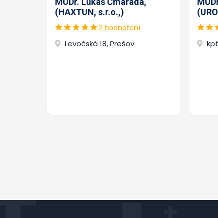
MUDr. Lukáš Čmarada,
MUDr.
(HAXTUN, s.r.o.,)
(URO
2 hodnotení
Levočská 18, Prešov
kpt