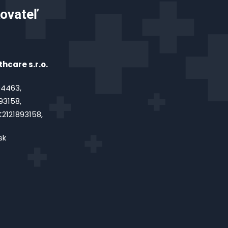
ovateľ
hcare s.r.o.
4463,
93158,
2121893158,
sk