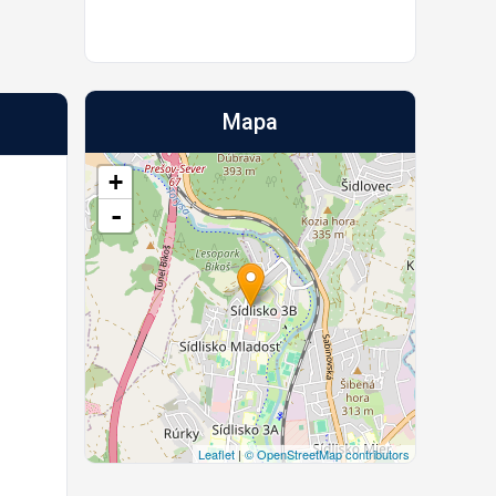
Mapa
+
-
Leaflet
|
© OpenStreetMap contributors