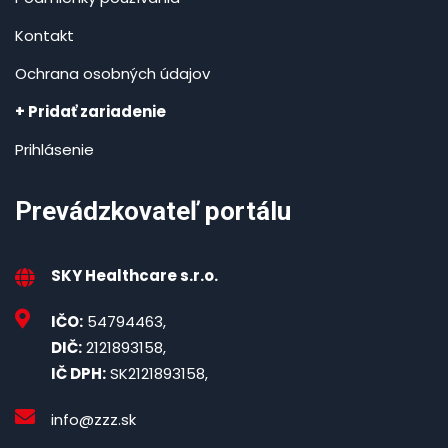
Kontakt
Ochrana osobných údajov
+ Pridať zariadenie
Prihlásenie
Prevádzkovateľ portálu
SKY Healthcare s.r.o.
IČO:
54794463,
DIČ:
2121893158,
IČ DPH:
SK2121893158,
info@zzz.sk