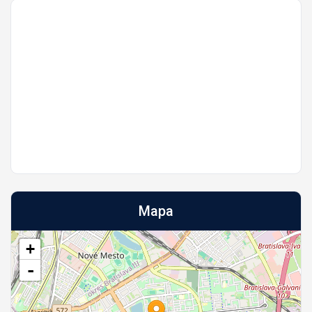
Mapa
+
-