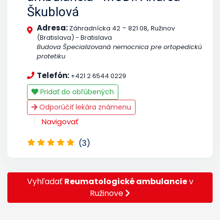
Škublová
Adresa:
-
,
Záhradnícka 42
821 08
Ružinov
(Bratislava) - Bratislava
Budova Špecializovaná nemocnica pre ortopedickú
protetiku
Telefón:
+421 2 6544 0229
Pridať do obľúbených
Odporúčiť lekára známenu
Navigovať
(3)
Vyhľadať
Reumatologické ambulancie
v
Ružinove