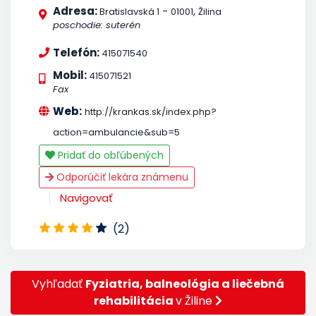
Adresa:
-
,
Bratislavská 1
01001
Žilina
poschodie: suterén
Telefón:
415071540
Mobil:
415071521
Fax
Web:
http://krankas.sk/index.php?
action=ambulancie&sub=5
Pridať do obľúbených
Odporúčiť lekára známenu
Navigovať
(2)
Vyhľadať
Fyziatria, balneológia a liečebná
rehabilitácia
v Žiline