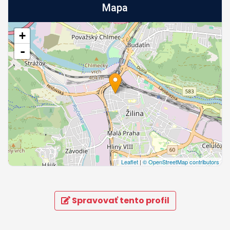
Mapa
+
-
Leaflet
|
© OpenStreetMap contributors
Spravovať tento profil