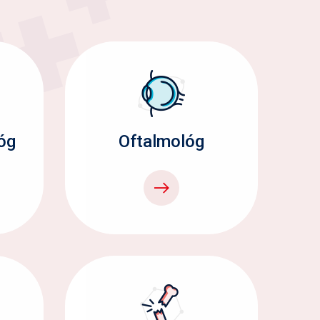
óg
Oftalmológ