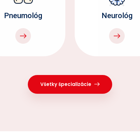
Pneumológ
Neurológ
Všetky špecializácie