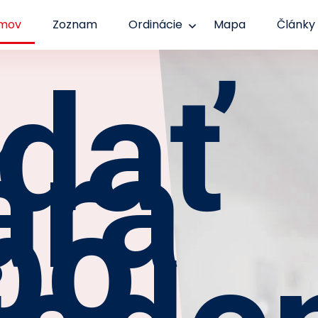
mov
Zoznam
Ordinácie
Mapa
Články
dať
ára
bo