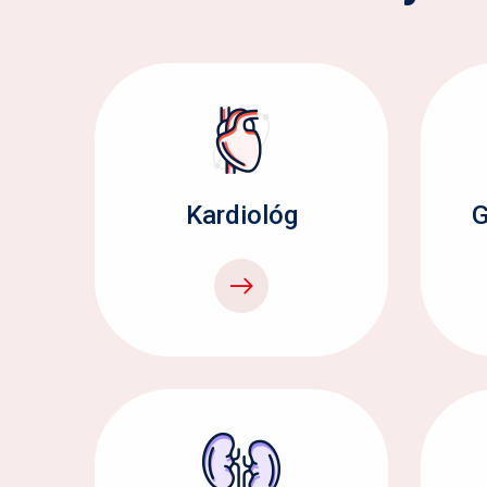
Kardiológ
G