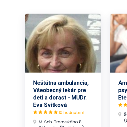
Neštátna ambulancia,
Amb
Všeobecný lekár pre
psy
deti a dorast - MUDr.
Ete
Eva Svitková
10 hodnotení
Š
(
M. Sch. Trnavského 8,