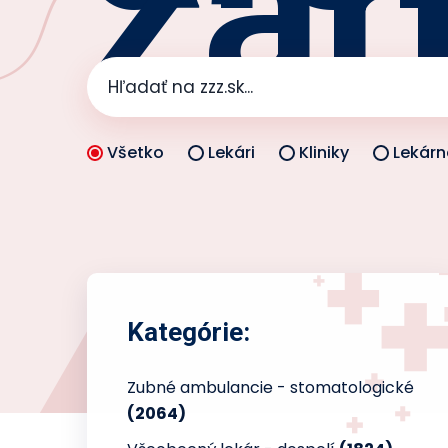
zar
Všetko
Lekári
Kliniky
Lekárn
Kategórie:
Zubné ambulancie - stomatologické
(2064)