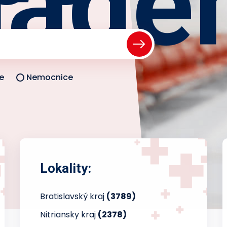
iade
e
Nemocnice
Lokality:
Bratislavský kraj
(3789)
Nitriansky kraj
(2378)