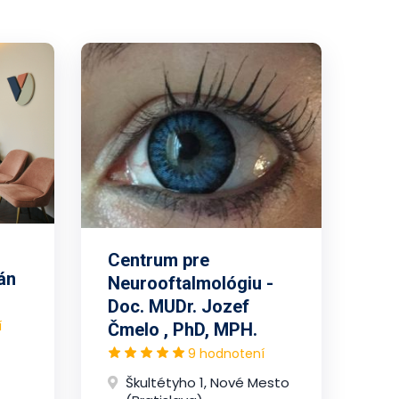
Centrum pre
án
Neurooftalmológiu -
Doc. MUDr. Jozef
í
Čmelo , PhD, MPH.
9 hodnotení
Škultétyho 1, Nové Mesto