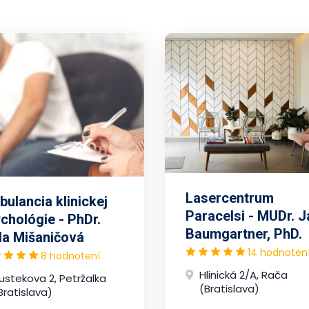
Lasercentrum
ulancia klinickej
Paracelsi - MUDr. J
chológie - PhDr.
Baumgartner, PhD.
la Mišaničová
14 hodnoten
8 hodnotení
Hlinická 2/A, Rača
ustekova 2, Petržalka
(Bratislava)
Bratislava)