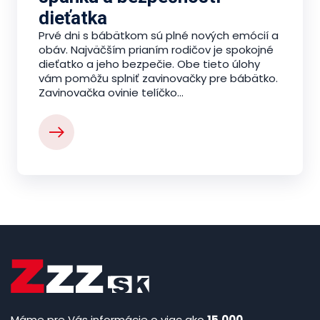
dieťatka
Prvé dni s bábätkom sú plné nových emócií a
obáv. Najväčším prianím rodičov je spokojné
dieťatko a jeho bezpečie. Obe tieto úlohy
vám pomôžu splniť zavinovačky pre bábätko.
Zavinovačka ovinie telíčko...
Máme pre Vás informácie o viac ako
15.000