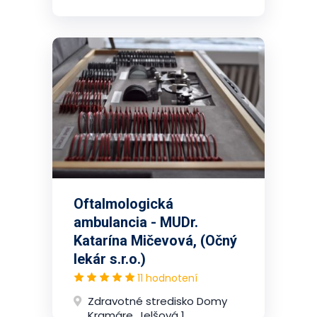
Oftalmologická
ambulancia - MUDr.
Katarína Mičevová, (Očný
lekár s.r.o.)
11 hodnotení
Zdravotné stredisko Domy
Kramáre, Jelšová 1,