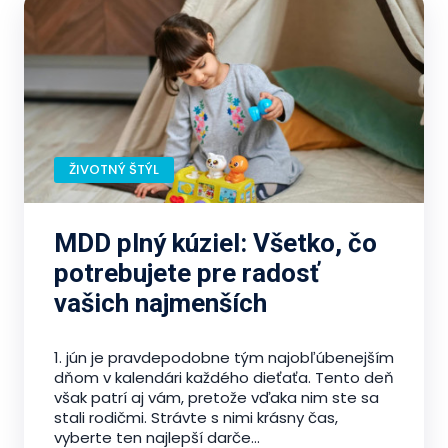
ŽIVOTNÝ ŠTÝL
MDD plný kúziel: Všetko, čo
potrebujete pre radosť
vašich najmenších
1. jún je pravdepodobne tým najobľúbenejším
dňom v kalendári každého dieťaťa. Tento deň
však patrí aj vám, pretože vďaka nim ste sa
stali rodičmi. Strávte s nimi krásny čas,
vyberte ten najlepší darče...