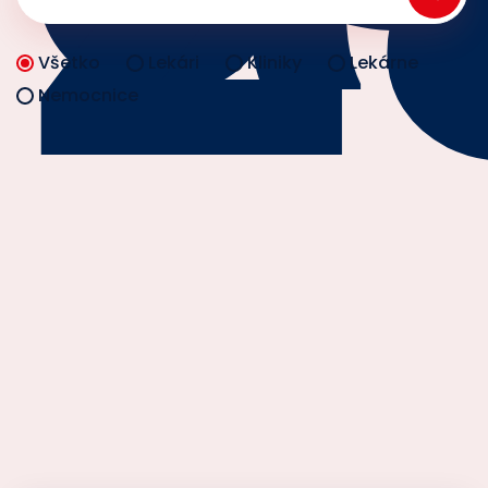
Všetko
Lekári
Kliniky
Lekárne
Nemocnice