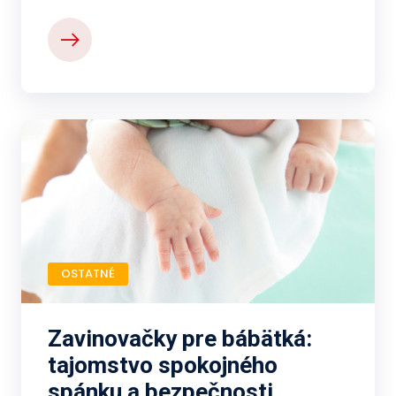
OSTATNÉ
Zavinovačky pre bábätká:
tajomstvo spokojného
spánku a bezpečnosti