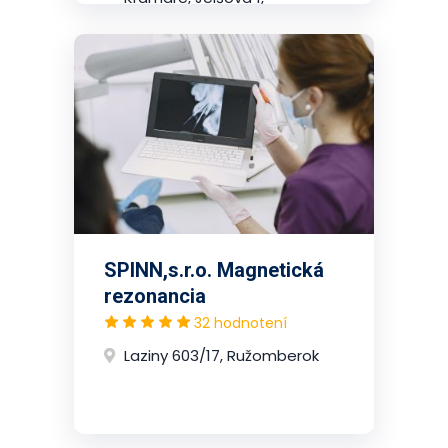
2.poschodie, Nové Mesto
(Bratislava)
SPINN,s.r.o. Magnetická
rezonancia
32 hodnotení
Laziny 603/17, Ružomberok