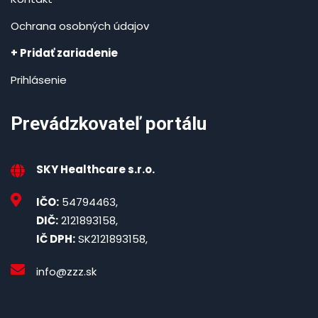
Ochrana osobných údajov
+ Pridať zariadenie
Prihlásenie
Prevádzkovateľ portálu
SKY Healthcare s.r.o.
IČO:
54794463,
DIČ:
2121893158,
IČ DPH:
SK2121893158,
info@zzz.sk