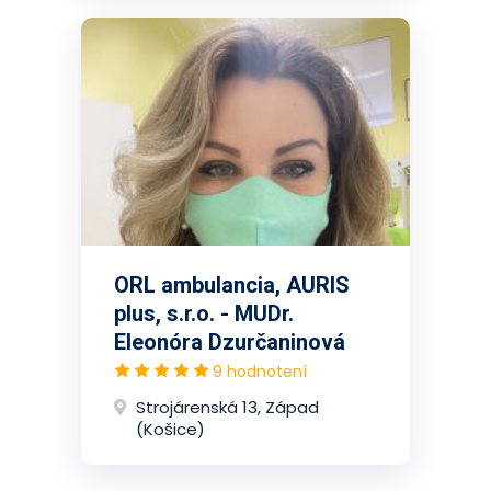
ORL ambulancia, AURIS
plus, s.r.o. - MUDr.
Eleonóra Dzurčaninová
9 hodnotení
Strojárenská 13, Západ
(Košice)