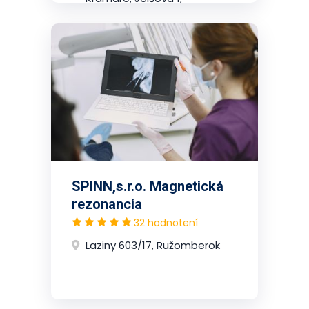
2.poschodie, Nové Mesto
(Bratislava)
SPINN,s.r.o. Magnetická
rezonancia
32 hodnotení
Laziny 603/17, Ružomberok