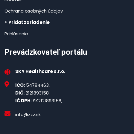
Ochrana osobných údajov
+ Pridať zariadenie
Prihlásenie
Prevádzkovateľ portálu
SKY Healthcare s.r.o.
IČO:
54794463,
DIČ:
2121893158,
IČ DPH:
SK2121893158,
info@zzz.sk