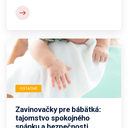
OSTATNÉ
Zavinovačky pre bábätká:
tajomstvo spokojného
spánku a bezpečnosti