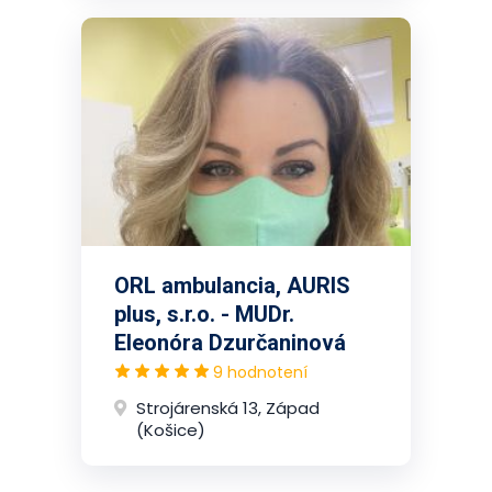
ORL ambulancia, AURIS
plus, s.r.o. - MUDr.
Eleonóra Dzurčaninová
9 hodnotení
Strojárenská 13, Západ
(Košice)