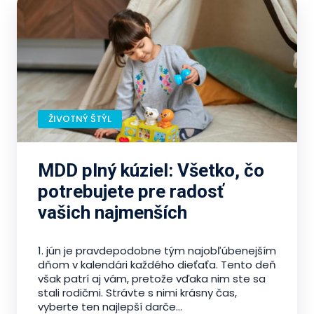
ŽIVOTNÝ ŠTÝL
MDD plný kúziel: Všetko, čo
potrebujete pre radosť
vašich najmenších
1. jún je pravdepodobne tým najobľúbenejším
dňom v kalendári každého dieťaťa. Tento deň
však patrí aj vám, pretože vďaka nim ste sa
stali rodičmi. Strávte s nimi krásny čas,
vyberte ten najlepší darče...