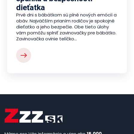
dieťatka
Prvé dni s bábätkom sú plné nových emócií a
obáv. Najväčším prianím rodičov je spokojné
dieťatko a jeho bezpečie. Obe tieto úlohy
vám pomôžu splniť zavinovačky pre bábätko.
Zavinovačka ovinie telíčko...
Máme pre Vás informácie o viac ako
15.000