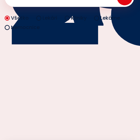
Všetko
Lekári
Kliniky
Lekárne
Nemocnice