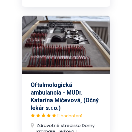
Oftalmologická
ambulancia - MUDr.
Katarína Mičevová, (Očný
lekár s.r.o.)
11 hodnotení
Zdravotné stredisko Domy
Kramáre, Jelšová 1,