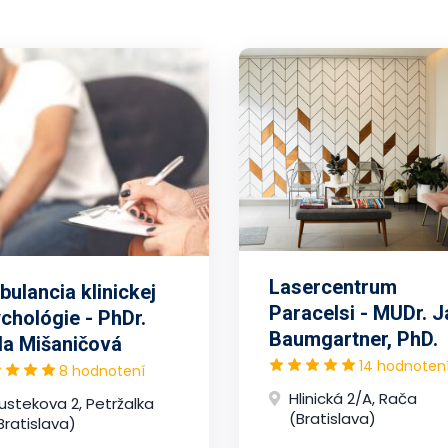
Lasercentrum
ulancia klinickej
Paracelsi - MUDr. J
chológie - PhDr.
Baumgartner, PhD.
la Mišaničová
14 hodnoten
8 hodnotení
Hlinická 2/A, Rača
ustekova 2, Petržalka
(Bratislava)
Bratislava)