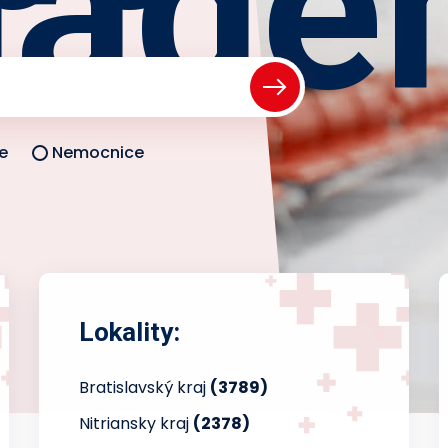
iade
e
Nemocnice
Lokality:
Bratislavský kraj
(3789)
Nitriansky kraj
(2378)