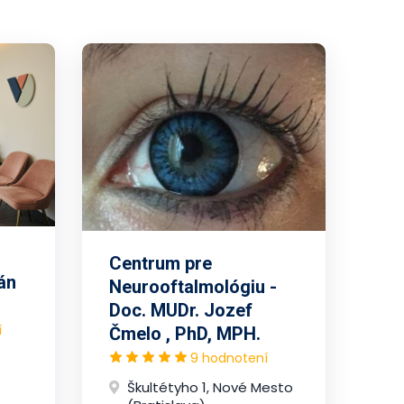
Centrum pre
án
Neurooftalmológiu -
Doc. MUDr. Jozef
í
Čmelo , PhD, MPH.
9 hodnotení
Škultétyho 1, Nové Mesto