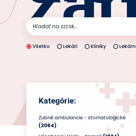
zar
Všetko
Lekári
Kliniky
Lekárn
Kategórie:
Zubné ambulancie - stomatologické
(2064)