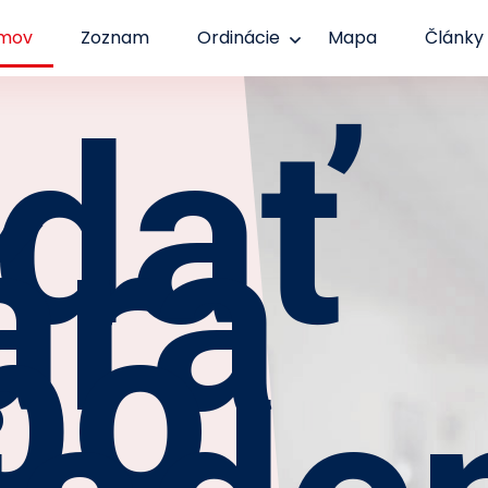
mov
Zoznam
Ordinácie
Mapa
Články
dať
ára
bo