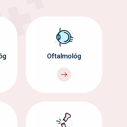
óg
Oftalmológ