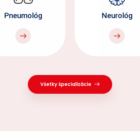
Pneumológ
Neurológ
Všetky špecializácie