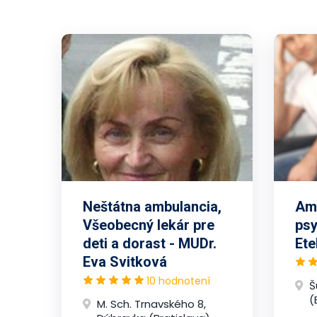
Neštátna ambulancia,
Amb
Všeobecný lekár pre
psy
deti a dorast - MUDr.
Ete
Eva Svitková
10 hodnotení
Š
(
M. Sch. Trnavského 8,