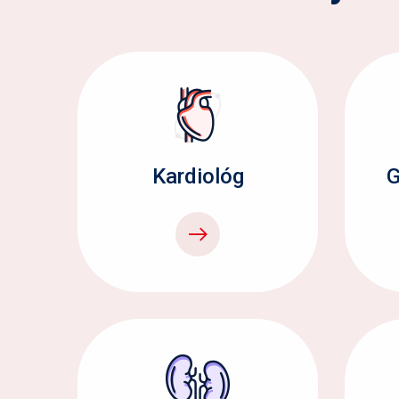
Kardiológ
G