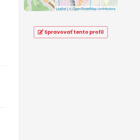
Leaflet
|
© OpenStreetMap contributors
Spravovať tento profil