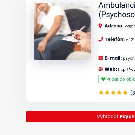
Ambulancia
(Psychosoc
Adresa:
Vaja
Telefón:
+421 
E-mail:
psych
Web:
http://
Pridať do ob
(3
Vyhľadať
Psych