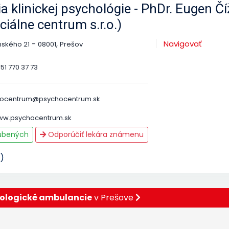
 klinickej psychológie - PhDr. Eugen Č
iálne centrum s.r.o.)
-
,
Navigovať
nského 21
08001
Prešov
51 770 37 73
ocentrum@psychocentrum.sk
www.psychocentrum.sk
ľúbených
Odporúčiť lekára známenu
)
ologické ambulancie
v Prešove