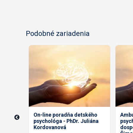
Podobné zariadenia
terapie
o- PhDr.
On-line poradňa detského
Ambul
psychológa - PhDr. Juliána
psych
Kordovanová
dospe