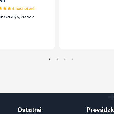
vá
4 hodnotení
ábska 41/A, Prešov
Ostatné
Prevádzk