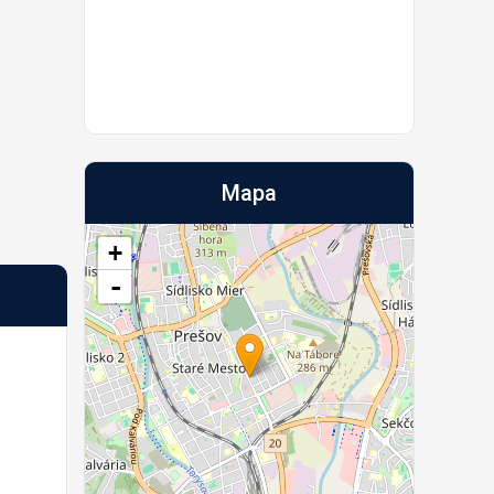
Mapa
+
-