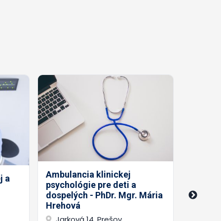
Ambulancia klinickej
j a
psychológie pre deti a
Súkrom
dospelých - PhDr. Mgr. Mária
prax - 
Hrehová
Mojžiš
Jarková 14, Prešov