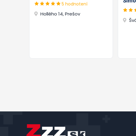
Šimo
5 hodnotení
Hollého 14, Prešov
Šv