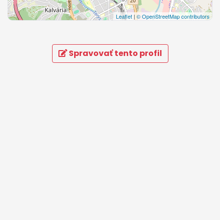
Leaflet
|
© OpenStreetMap contributors
Spravovať tento profil