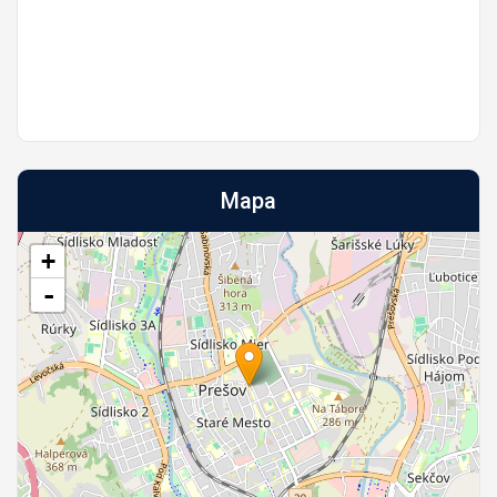
Mapa
+
-