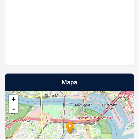
Mapa
+
-