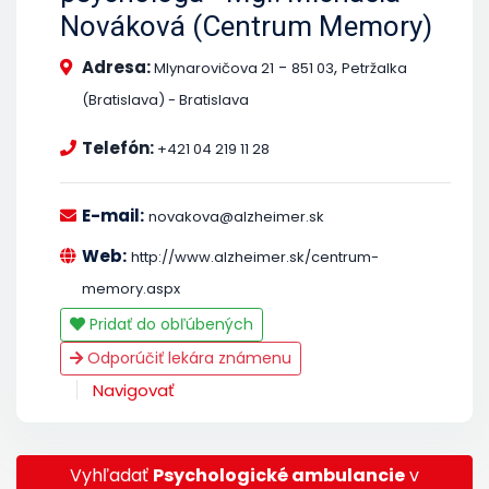
Nováková (Centrum Memory)
Adresa:
-
,
Mlynarovičova 21
851 03
Petržalka
(Bratislava) - Bratislava
Telefón:
+421 04 219 11 28
E-mail:
novakova@alzheimer.sk
Web:
http://www.alzheimer.sk/centrum-
memory.aspx
Pridať do obľúbených
Odporúčiť lekára známenu
Navigovať
Vyhľadať
Psychologické ambulancie
v