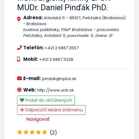
MUDr. Daniel Pinďák PhD.
Adresa:
-
,
Antolská 11
85107
Petržalka (Bratislava)
- Bratislava
budova polikliniky, FNsP Bratislava - pracovisko
Petržalka, Antolská 11, poschodie: 0, dvere: 21
Telefón:
+421 2 6867 2557
Mobil:
+421 2 6867 3328
E-mail:
pindak@npba.sk
Web:
http://www.unb.sk
Pridať do obľúbených
Odporúčiť lekára známenu
Navigovať
(2)