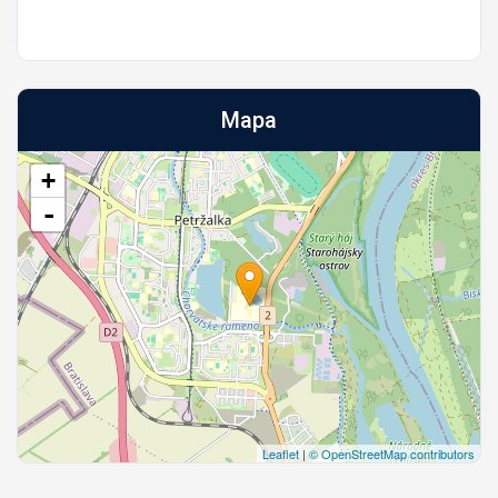
Mapa
+
-
Leaflet
|
© OpenStreetMap contributors