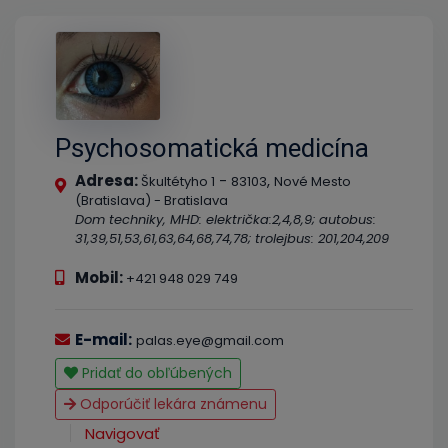
Psychosomatická medicína
Adresa:
-
,
Škultétyho 1
83103
Nové Mesto
(Bratislava) - Bratislava
Dom techniky, MHD: električka:2,4,8,9; autobus:
31,39,51,53,61,63,64,68,74,78; trolejbus: 201,204,209
Mobil:
+421 948 029 749
E-mail:
palas.eye@gmail.com
Pridať do obľúbených
Odporúčiť lekára známenu
Navigovať