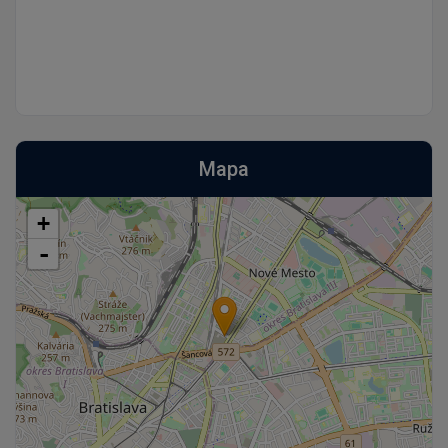
Mapa
+
-