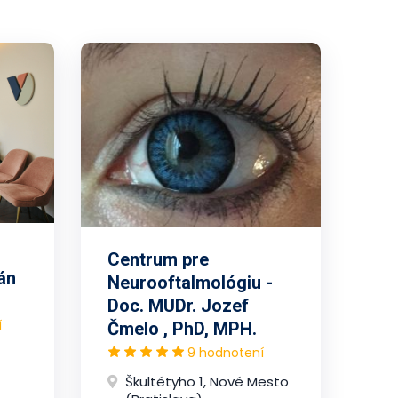
Centrum pre
án
Neurooftalmológiu -
Doc. MUDr. Jozef
í
Čmelo , PhD, MPH.
9 hodnotení
Škultétyho 1, Nové Mesto