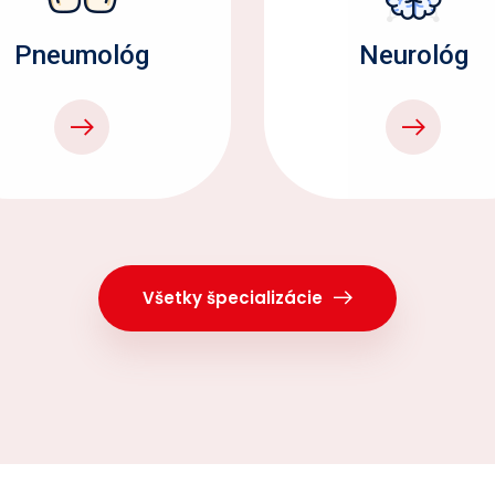
Pneumológ
Neurológ
Všetky špecializácie