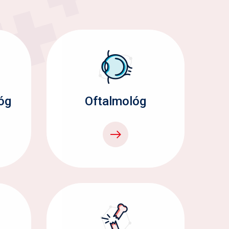
óg
Oftalmológ