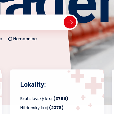
iade
e
Nemocnice
Lokality:
Bratislavský kraj
(3789)
Nitriansky kraj
(2378)