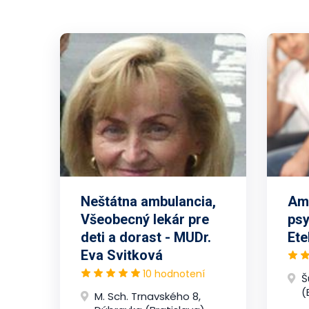
Neštátna ambulancia,
Amb
Všeobecný lekár pre
psy
deti a dorast - MUDr.
Ete
Eva Svitková
10 hodnotení
Š
(
M. Sch. Trnavského 8,