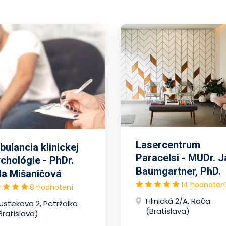
Lasercentrum
ulancia klinickej
Paracelsi - MUDr. J
chológie - PhDr.
Baumgartner, PhD.
la Mišaničová
14 hodnoten
8 hodnotení
Hlinická 2/A, Rača
ustekova 2, Petržalka
(Bratislava)
Bratislava)