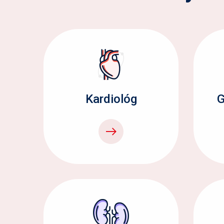
Kardiológ
G