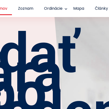
mov
Zoznam
Ordinácie
Mapa
Články
dať
ára
bo