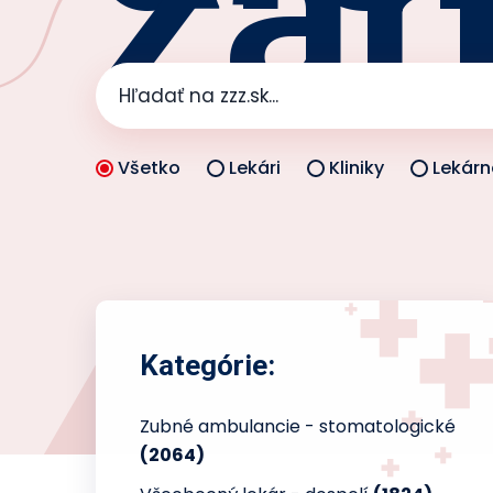
zar
Všetko
Lekári
Kliniky
Lekárn
Kategórie:
Zubné ambulancie - stomatologické
(2064)