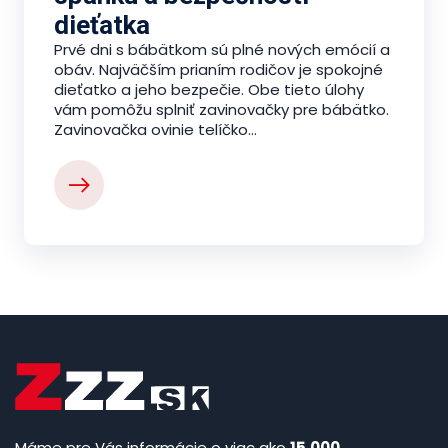
dieťatka
Prvé dni s bábätkom sú plné nových emócií a
obáv. Najväčším prianím rodičov je spokojné
dieťatko a jeho bezpečie. Obe tieto úlohy
vám pomôžu splniť zavinovačky pre bábätko.
Zavinovačka ovinie telíčko...
Máme pre Vás informácie o viac ako
15.000