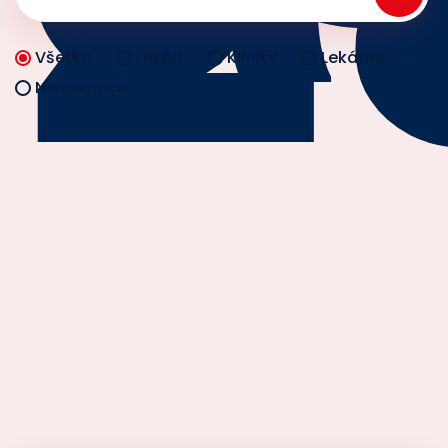
Všetko
Lekári
Kliniky
Lekárne
Nemocnice