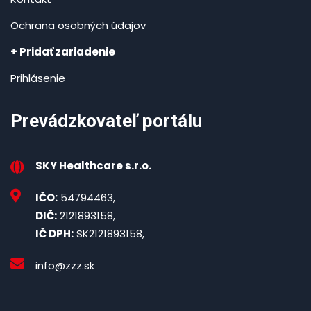
Ochrana osobných údajov
+ Pridať zariadenie
Prihlásenie
Prevádzkovateľ portálu
SKY Healthcare s.r.o.
IČO:
54794463,
DIČ:
2121893158,
IČ DPH:
SK2121893158,
info@zzz.sk