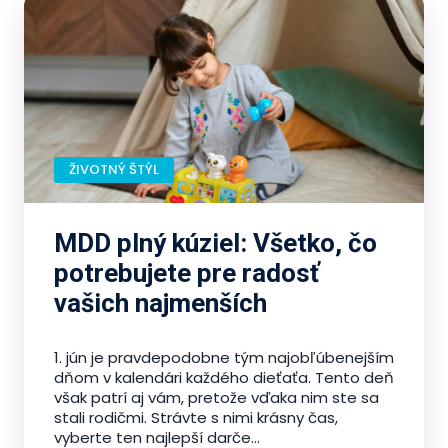
ŽIVOTNÝ ŠTÝL
MDD plný kúziel: Všetko, čo
potrebujete pre radosť
vašich najmenších
1. jún je pravdepodobne tým najobľúbenejším
dňom v kalendári každého dieťaťa. Tento deň
však patrí aj vám, pretože vďaka nim ste sa
stali rodičmi. Strávte s nimi krásny čas,
vyberte ten najlepší darče...