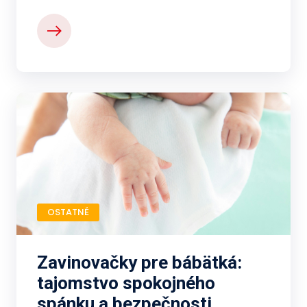
OSTATNÉ
Zavinovačky pre bábätká:
tajomstvo spokojného
spánku a bezpečnosti