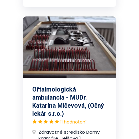
Oftalmologická
ambulancia - MUDr.
Katarína Mičevová, (Očný
lekár s.r.o.)
11 hodnotení
Zdravotné stredisko Domy
Kramáre, Jelšová 1,