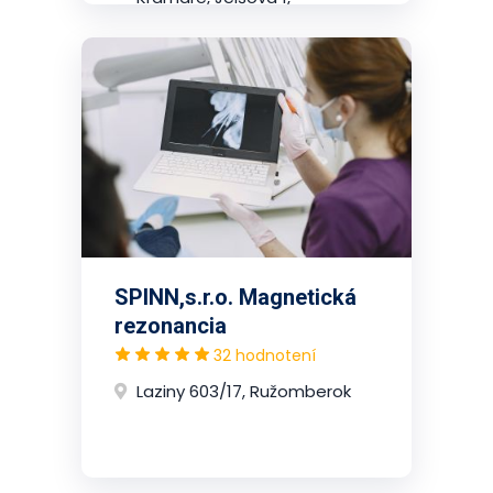
2.poschodie, Nové Mesto
(Bratislava)
SPINN,s.r.o. Magnetická
rezonancia
32 hodnotení
Laziny 603/17, Ružomberok