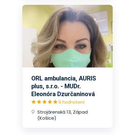
ORL ambulancia, AURIS
plus, s.r.o. - MUDr.
Eleonóra Dzurčaninová
9 hodnotení
Strojárenská 13, Západ
(Košice)