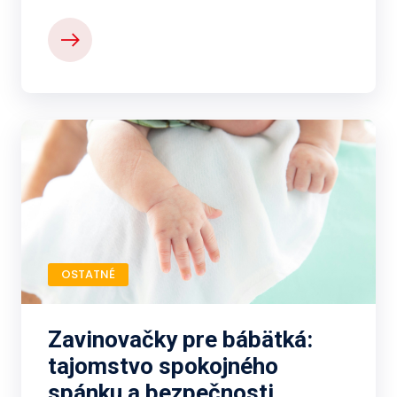
OSTATNÉ
Zavinovačky pre bábätká:
tajomstvo spokojného
spánku a bezpečnosti