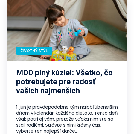
ŽIVOTNÝ ŠTÝL
MDD plný kúziel: Všetko, čo
potrebujete pre radosť
vašich najmenších
1. jún je pravdepodobne tým najobľúbenejším
dňom v kalendári každého dieťaťa. Tento deň
však patrí aj vám, pretože vďaka nim ste sa
stali rodičmi. Strávte s nimi krásny čas,
vyberte ten najlepší darče...