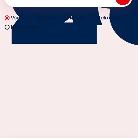
Všetko
Lekári
Kliniky
Lekárne
Nemocnice