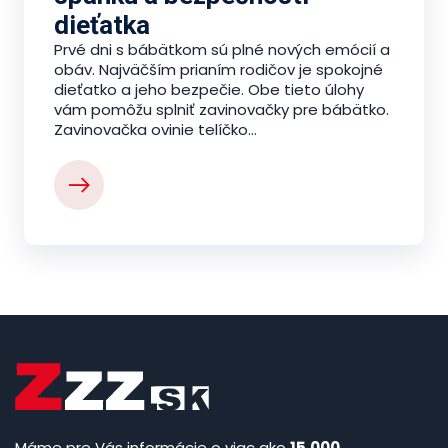
dieťatka
Prvé dni s bábätkom sú plné nových emócií a
obáv. Najväčším prianím rodičov je spokojné
dieťatko a jeho bezpečie. Obe tieto úlohy
vám pomôžu splniť zavinovačky pre bábätko.
Zavinovačka ovinie telíčko...
Máme pre Vás informácie o viac ako
15.000