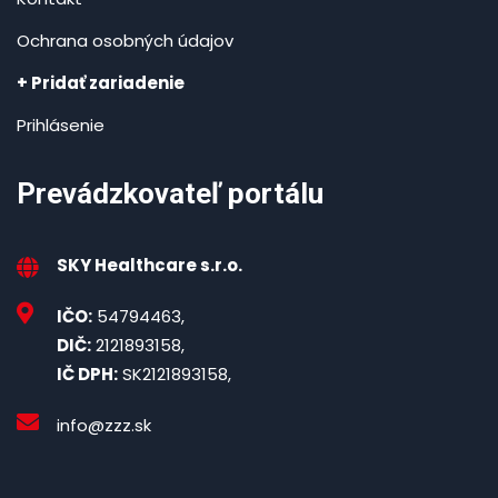
Ochrana osobných údajov
+ Pridať zariadenie
Prihlásenie
Prevádzkovateľ portálu
SKY Healthcare s.r.o.
IČO:
54794463,
DIČ:
2121893158,
IČ DPH:
SK2121893158,
info@zzz.sk