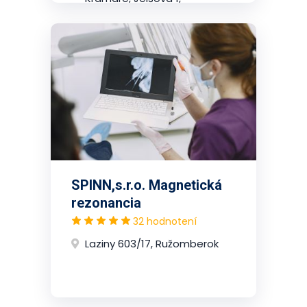
2.poschodie, Nové Mesto
(Bratislava)
SPINN,s.r.o. Magnetická
rezonancia
32 hodnotení
Laziny 603/17, Ružomberok