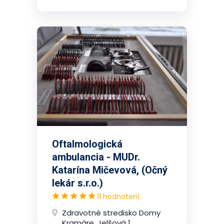
Oftalmologická
ambulancia - MUDr.
Katarína Mičevová, (Očný
lekár s.r.o.)
11 hodnotení
Zdravotné stredisko Domy
Kramáre, Jelšová 1,