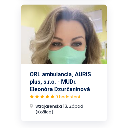
ORL ambulancia, AURIS
plus, s.r.o. - MUDr.
Eleonóra Dzurčaninová
9 hodnotení
Strojárenská 13, Západ
(Košice)