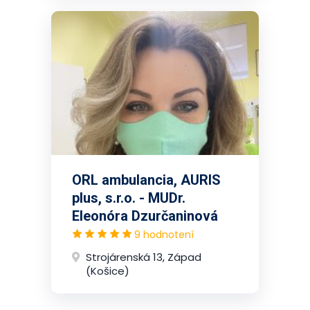
ORL ambulancia, AURIS
plus, s.r.o. - MUDr.
Eleonóra Dzurčaninová
9 hodnotení
Strojárenská 13, Západ
(Košice)