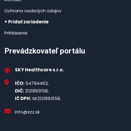
Ochrana osobných údajov
+ Pridať zariadenie
Prihlásenie
Prevádzkovateľ portálu
SKY Healthcare s.r.o.
IČO:
54794463,
DIČ:
2121893158,
IČ DPH:
SK2121893158,
info@zzz.sk