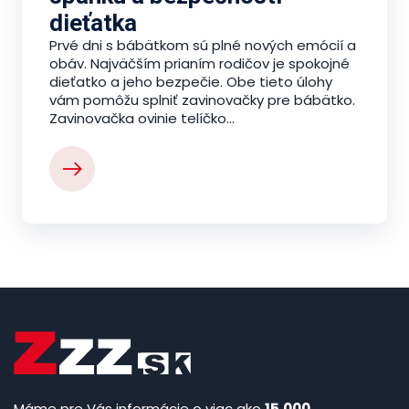
dieťatka
Prvé dni s bábätkom sú plné nových emócií a
obáv. Najväčším prianím rodičov je spokojné
dieťatko a jeho bezpečie. Obe tieto úlohy
vám pomôžu splniť zavinovačky pre bábätko.
Zavinovačka ovinie telíčko...
Máme pre Vás informácie o viac ako
15.000