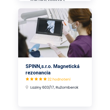
2.poschodie, Nové Mesto
(Bratislava)
SPINN,s.r.o. Magnetická
rezonancia
32 hodnotení
Laziny 603/17, Ružomberok