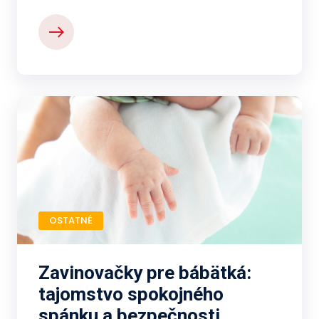
OSTATNÉ
Zavinovačky pre bábätká:
tajomstvo spokojného
spánku a bezpečnosti