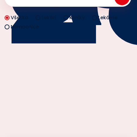
Všetko
Lekári
Kliniky
Lekárne
Nemocnice