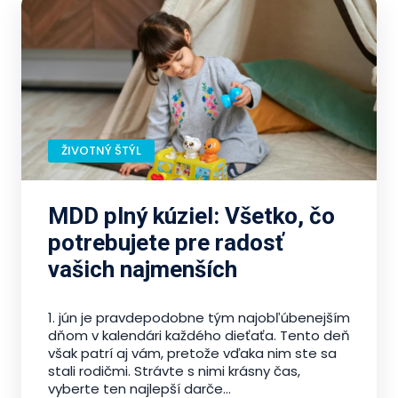
ŽIVOTNÝ ŠTÝL
MDD plný kúziel: Všetko, čo
potrebujete pre radosť
vašich najmenších
1. jún je pravdepodobne tým najobľúbenejším
dňom v kalendári každého dieťaťa. Tento deň
však patrí aj vám, pretože vďaka nim ste sa
stali rodičmi. Strávte s nimi krásny čas,
vyberte ten najlepší darče...