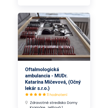
Oftalmologická
ambulancia - MUDr.
Katarína Mičevová, (Očný
lekár s.r.o.)
11 hodnotení
Zdravotné stredisko Domy
Kramáre, Jelšová 1,