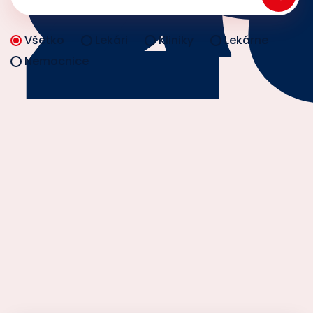
Všetko
Lekári
Kliniky
Lekárne
Nemocnice