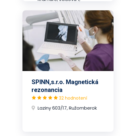
2.poschodie, Nové Mesto
(Bratislava)
SPINN,s.r.o. Magnetická
rezonancia
32 hodnotení
Laziny 603/17, Ružomberok