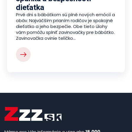
dieťatka
Prvé dni s bábätkom sú plné nových emócií a
obáv. Najväčším prianím rodičov je spokojné
dieťatko a jeho bezpečie. Obe tieto úlohy
vám pomôžu splniť zavinovačky pre bábätko.
Zavinovačka ovinie telíčko...
Máme pre Vás informácie o viac ako
15.000