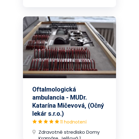
Oftalmologická
ambulancia - MUDr.
Katarína Mičevová, (Očný
lekár s.r.o.)
11 hodnotení
Zdravotné stredisko Domy
Kramáre, Jelšová 1,