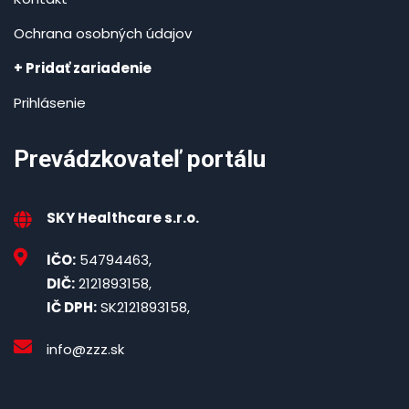
Ochrana osobných údajov
+ Pridať zariadenie
Prihlásenie
Prevádzkovateľ portálu
SKY Healthcare s.r.o.
IČO:
54794463,
DIČ:
2121893158,
IČ DPH:
SK2121893158,
info@zzz.sk