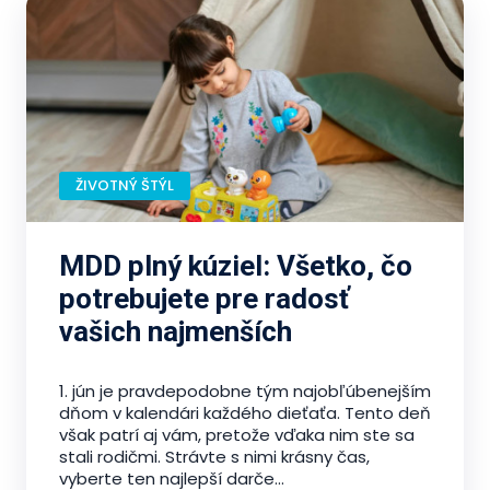
ŽIVOTNÝ ŠTÝL
MDD plný kúziel: Všetko, čo
potrebujete pre radosť
vašich najmenších
1. jún je pravdepodobne tým najobľúbenejším
dňom v kalendári každého dieťaťa. Tento deň
však patrí aj vám, pretože vďaka nim ste sa
stali rodičmi. Strávte s nimi krásny čas,
vyberte ten najlepší darče...