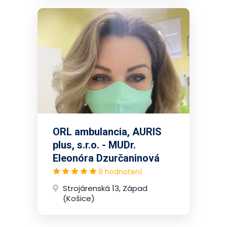
ORL ambulancia, AURIS
plus, s.r.o. - MUDr.
Eleonóra Dzurčaninová
9 hodnotení
Strojárenská 13, Západ
(Košice)