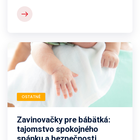
OSTATNÉ
Zavinovačky pre bábätká:
tajomstvo spokojného
spánku a bezpečnosti