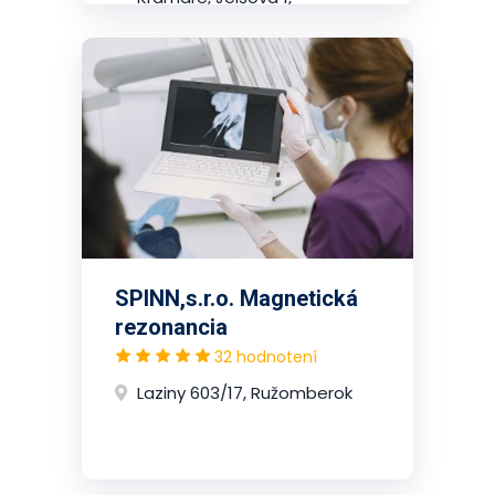
2.poschodie, Nové Mesto
(Bratislava)
SPINN,s.r.o. Magnetická
rezonancia
32 hodnotení
Laziny 603/17, Ružomberok