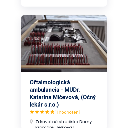
Oftalmologická
ambulancia - MUDr.
Katarína Mičevová, (Očný
lekár s.r.o.)
11 hodnotení
Zdravotné stredisko Domy
Kramáre, Jelšová 1,