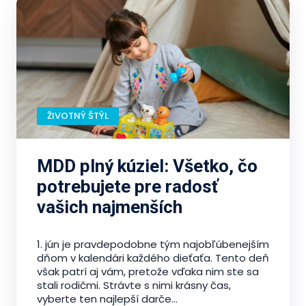
ŽIVOTNÝ ŠTÝL
MDD plný kúziel: Všetko, čo
potrebujete pre radosť
vašich najmenších
1. jún je pravdepodobne tým najobľúbenejším
dňom v kalendári každého dieťaťa. Tento deň
však patrí aj vám, pretože vďaka nim ste sa
stali rodičmi. Strávte s nimi krásny čas,
vyberte ten najlepší darče...