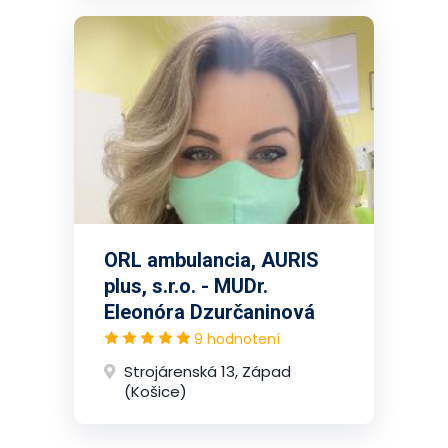
ORL ambulancia, AURIS
plus, s.r.o. - MUDr.
Eleonóra Dzurčaninová
9 hodnotení
Strojárenská 13, Západ
(Košice)