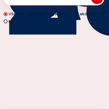
Všetko
Lekári
Kliniky
Lekárne
Nemocnice