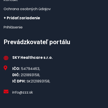
Ochrana osobných údajov
+ Pridať zariadenie
Prihlásenie
Prevádzkovateľ portálu
SKY Healthcare s.r.o.
IČO:
54794463,
DIČ:
2121893158,
IČ DPH:
SK2121893158,
info@zzz.sk