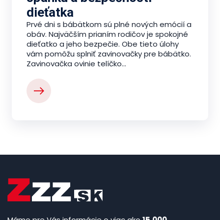
dieťatka
Prvé dni s bábätkom sú plné nových emócií a
obáv. Najväčším prianím rodičov je spokojné
dieťatko a jeho bezpečie. Obe tieto úlohy
vám pomôžu splniť zavinovačky pre bábätko.
Zavinovačka ovinie telíčko...
Máme pre Vás informácie o viac ako
15.000