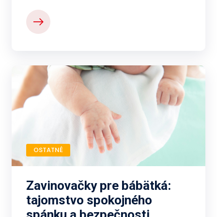
OSTATNÉ
Zavinovačky pre bábätká:
tajomstvo spokojného
spánku a bezpečnosti