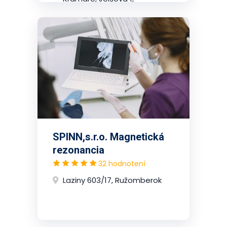
2.poschodie, Nové Mesto
(Bratislava)
SPINN,s.r.o. Magnetická
rezonancia
32 hodnotení
Laziny 603/17, Ružomberok