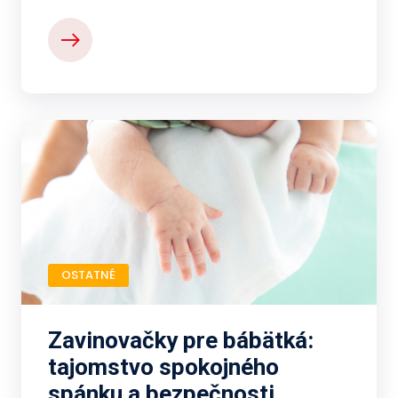
OSTATNÉ
Zavinovačky pre bábätká:
tajomstvo spokojného
spánku a bezpečnosti