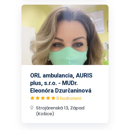
ORL ambulancia, AURIS
plus, s.r.o. - MUDr.
Eleonóra Dzurčaninová
9 hodnotení
Strojárenská 13, Západ
(Košice)