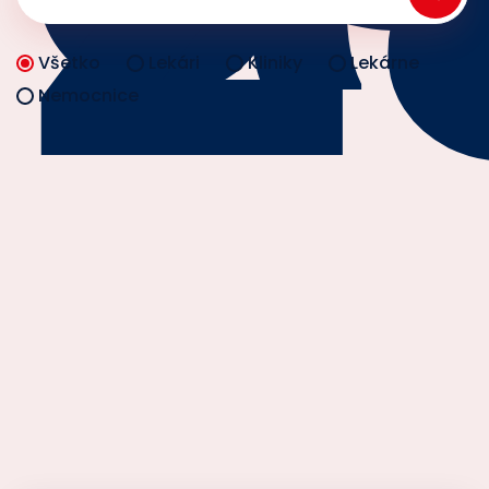
Všetko
Lekári
Kliniky
Lekárne
Nemocnice