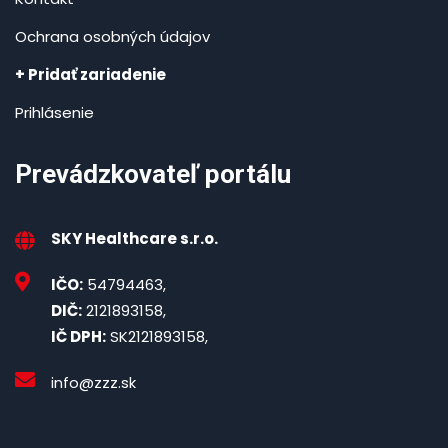
Ochrana osobných údajov
+ Pridať zariadenie
Prihlásenie
Prevádzkovateľ portálu
SKY Healthcare s.r.o.
IČO:
54794463,
DIČ:
2121893158,
IČ DPH:
SK2121893158,
info@zzz.sk