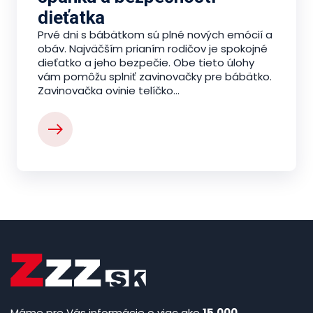
dieťatka
Prvé dni s bábätkom sú plné nových emócií a
obáv. Najväčším prianím rodičov je spokojné
dieťatko a jeho bezpečie. Obe tieto úlohy
vám pomôžu splniť zavinovačky pre bábätko.
Zavinovačka ovinie telíčko...
Máme pre Vás informácie o viac ako
15.000