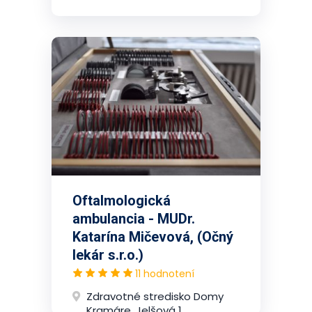
Oftalmologická
ambulancia - MUDr.
Katarína Mičevová, (Očný
lekár s.r.o.)
11 hodnotení
Zdravotné stredisko Domy
Kramáre, Jelšová 1,