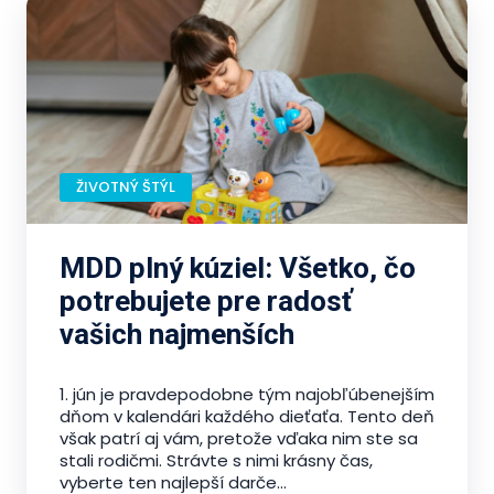
ŽIVOTNÝ ŠTÝL
MDD plný kúziel: Všetko, čo
potrebujete pre radosť
vašich najmenších
1. jún je pravdepodobne tým najobľúbenejším
dňom v kalendári každého dieťaťa. Tento deň
však patrí aj vám, pretože vďaka nim ste sa
stali rodičmi. Strávte s nimi krásny čas,
vyberte ten najlepší darče...