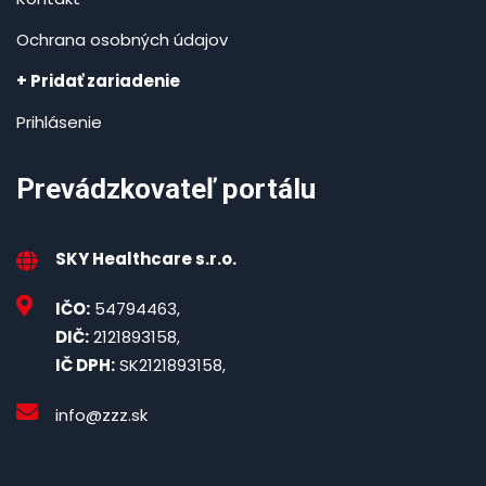
Ochrana osobných údajov
+ Pridať zariadenie
Prihlásenie
Prevádzkovateľ portálu
SKY Healthcare s.r.o.
IČO:
54794463,
DIČ:
2121893158,
IČ DPH:
SK2121893158,
info@zzz.sk