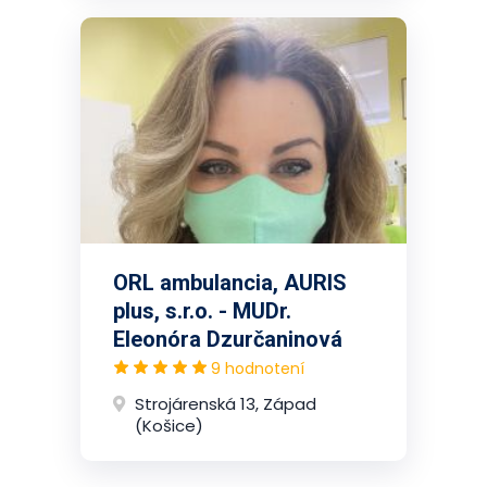
ORL ambulancia, AURIS
plus, s.r.o. - MUDr.
Eleonóra Dzurčaninová
9 hodnotení
Strojárenská 13, Západ
(Košice)