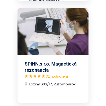
2.poschodie, Nové Mesto
(Bratislava)
SPINN,s.r.o. Magnetická
rezonancia
32 hodnotení
Laziny 603/17, Ružomberok