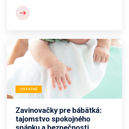
OSTATNÉ
Zavinovačky pre bábätká:
tajomstvo spokojného
spánku a bezpečnosti