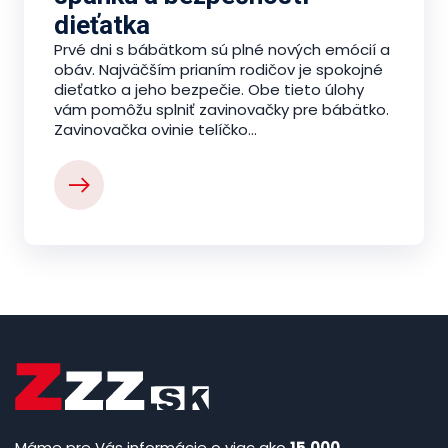
dieťatka
Prvé dni s bábätkom sú plné nových emócií a
obáv. Najväčším prianím rodičov je spokojné
dieťatko a jeho bezpečie. Obe tieto úlohy
vám pomôžu splniť zavinovačky pre bábätko.
Zavinovačka ovinie telíčko...
Máme pre Vás informácie o viac ako
15.000