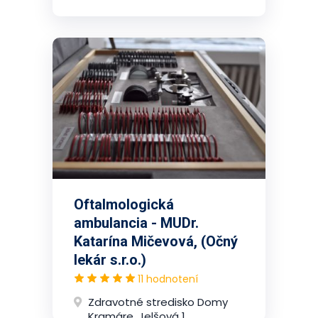
Oftalmologická
ambulancia - MUDr.
Katarína Mičevová, (Očný
lekár s.r.o.)
11 hodnotení
Zdravotné stredisko Domy
Kramáre, Jelšová 1,