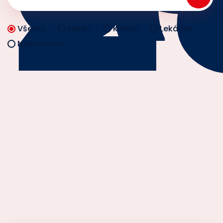
Všetko
Lekári
Kliniky
Lekárne
Nemocnice