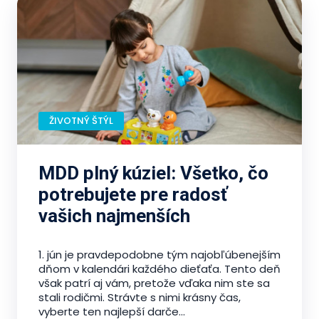
ŽIVOTNÝ ŠTÝL
MDD plný kúziel: Všetko, čo
potrebujete pre radosť
vašich najmenších
1. jún je pravdepodobne tým najobľúbenejším
dňom v kalendári každého dieťaťa. Tento deň
však patrí aj vám, pretože vďaka nim ste sa
stali rodičmi. Strávte s nimi krásny čas,
vyberte ten najlepší darče...