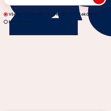
Všetko
Lekári
Kliniky
Lekárne
Nemocnice