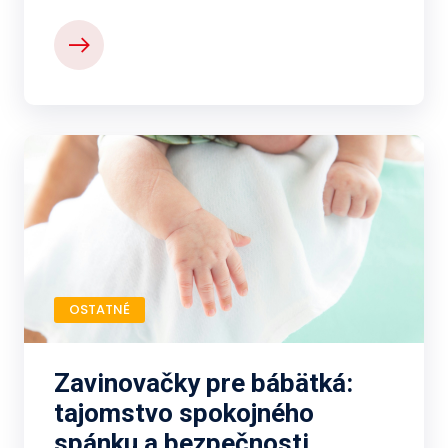
OSTATNÉ
Zavinovačky pre bábätká:
tajomstvo spokojného
spánku a bezpečnosti