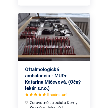
Oftalmologická
ambulancia - MUDr.
Katarína Mičevová, (Očný
lekár s.r.o.)
11 hodnotení
Zdravotné stredisko Domy
Kramáre, Jelšová 1,