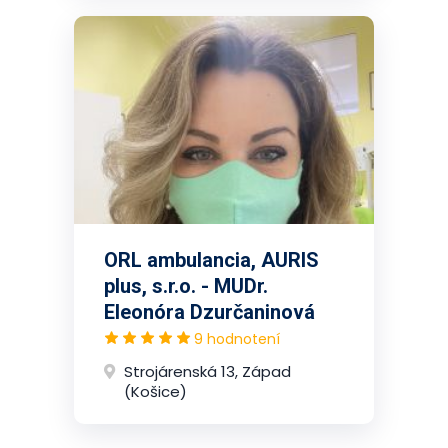
ORL ambulancia, AURIS
plus, s.r.o. - MUDr.
Eleonóra Dzurčaninová
9 hodnotení
Strojárenská 13, Západ
(Košice)