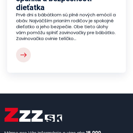
dieťatka
Prvé dni s bábätkom sú plné nových emócií a
obáv. Najväčším prianím rodičov je spokojné
dieťatko a jeho bezpečie. Obe tieto úlohy
vám pomôžu splniť zavinovačky pre bábätko.
Zavinovačka ovinie telíčko...
Máme pre Vás informácie o viac ako
15.000