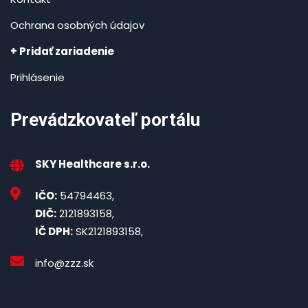
Ochrana osobných údajov
+ Pridať zariadenie
Prihlásenie
Prevádzkovateľ portálu
SKY Healthcare s.r.o.
IČO:
54794463,
DIČ:
2121893158,
IČ DPH:
SK2121893158,
info@zzz.sk