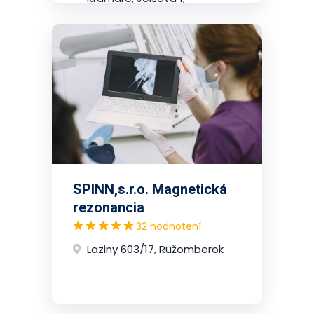
2.poschodie, Nové Mesto
(Bratislava)
SPINN,s.r.o. Magnetická
rezonancia
32 hodnotení
Laziny 603/17, Ružomberok