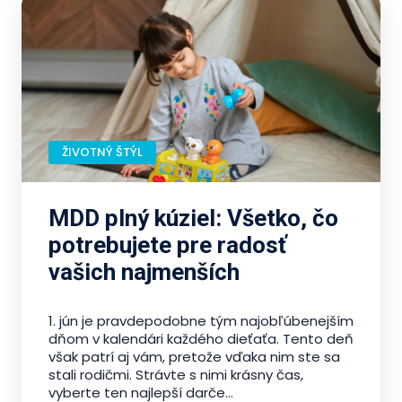
ŽIVOTNÝ ŠTÝL
MDD plný kúziel: Všetko, čo
potrebujete pre radosť
vašich najmenších
1. jún je pravdepodobne tým najobľúbenejším
dňom v kalendári každého dieťaťa. Tento deň
však patrí aj vám, pretože vďaka nim ste sa
stali rodičmi. Strávte s nimi krásny čas,
vyberte ten najlepší darče...