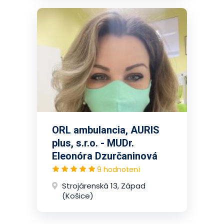
ORL ambulancia, AURIS
plus, s.r.o. - MUDr.
Eleonóra Dzurčaninová
9 hodnotení
Strojárenská 13, Západ
(Košice)