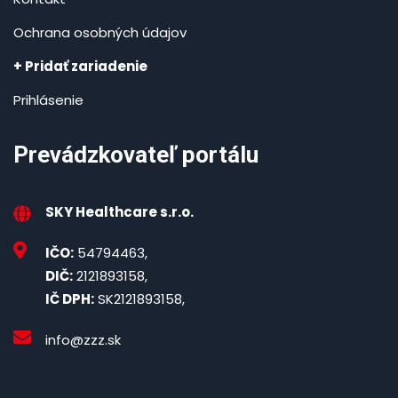
Ochrana osobných údajov
+ Pridať zariadenie
Prihlásenie
Prevádzkovateľ portálu
SKY Healthcare s.r.o.
IČO:
54794463,
DIČ:
2121893158,
IČ DPH:
SK2121893158,
info@zzz.sk