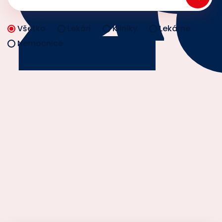
Všetko
Lekári
Kliniky
Lekárne
Nemocnice