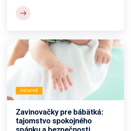
OSTATNÉ
Zavinovačky pre bábätká:
tajomstvo spokojného
spánku a bezpečnosti