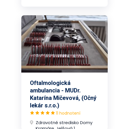
Oftalmologická
ambulancia - MUDr.
Katarína Mičevová, (Očný
lekár s.r.o.)
11 hodnotení
Zdravotné stredisko Domy
Kramáre, Jelšová 1,