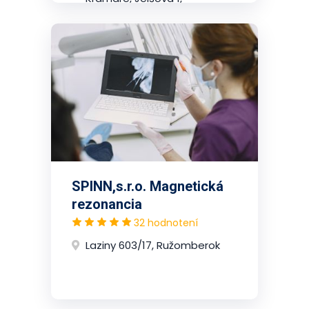
2.poschodie, Nové Mesto
(Bratislava)
SPINN,s.r.o. Magnetická
rezonancia
32 hodnotení
Laziny 603/17, Ružomberok