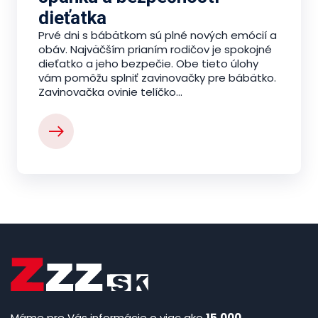
dieťatka
Prvé dni s bábätkom sú plné nových emócií a
obáv. Najväčším prianím rodičov je spokojné
dieťatko a jeho bezpečie. Obe tieto úlohy
vám pomôžu splniť zavinovačky pre bábätko.
Zavinovačka ovinie telíčko...
Máme pre Vás informácie o viac ako
15.000