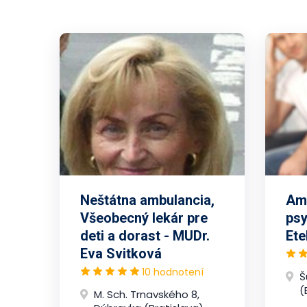
Neštátna ambulancia,
Amb
Všeobecný lekár pre
psy
deti a dorast - MUDr.
Ete
Eva Svitková
10 hodnotení
Š
(
M. Sch. Trnavského 8,