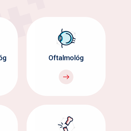
óg
Oftalmológ