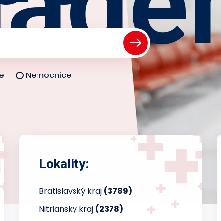
iade
e
Nemocnice
Lokality:
Bratislavský kraj
(3789)
Nitriansky kraj
(2378)