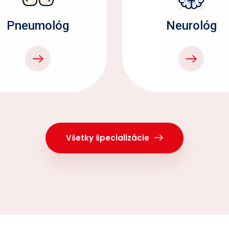
Pneumológ
Neurológ
Všetky špecializácie