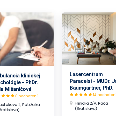
Lasercentrum
ulancia klinickej
Paracelsi - MUDr. J
chológie - PhDr.
Baumgartner, PhD.
la Mišaničová
14 hodnoten
8 hodnotení
Hlinická 2/A, Rača
ustekova 2, Petržalka
(Bratislava)
Bratislava)