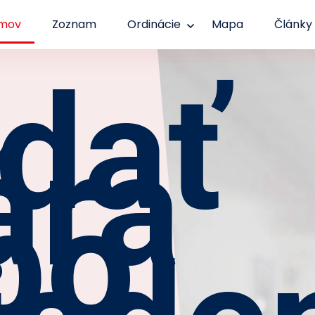
mov
Zoznam
Ordinácie
Mapa
Články
dať
ára
bo