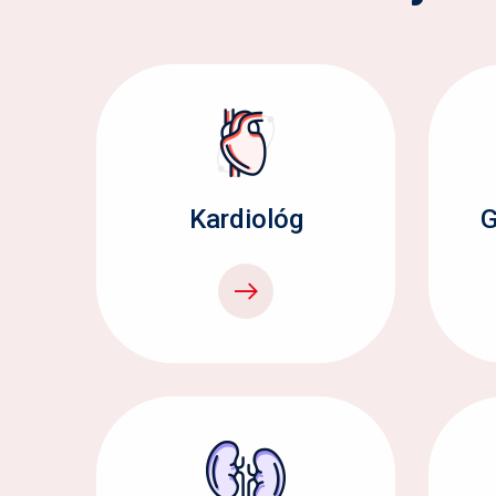
Kardiológ
G