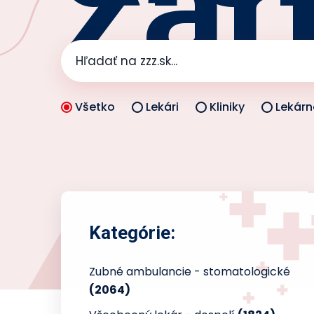
zar
Všetko
Lekári
Kliniky
Lekárn
Kategórie:
Zubné ambulancie - stomatologické
(2064)