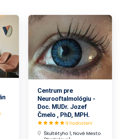
Centrum pre
án
Neurooftalmológiu -
Doc. MUDr. Jozef
í
Čmelo , PhD, MPH.
9 hodnotení
Škultétyho 1, Nové Mesto