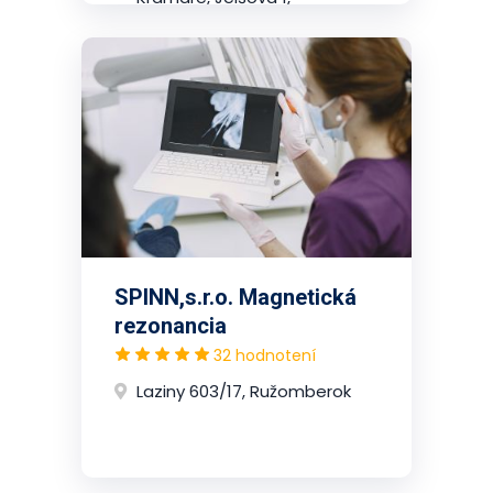
2.poschodie, Nové Mesto
(Bratislava)
SPINN,s.r.o. Magnetická
rezonancia
32 hodnotení
Laziny 603/17, Ružomberok