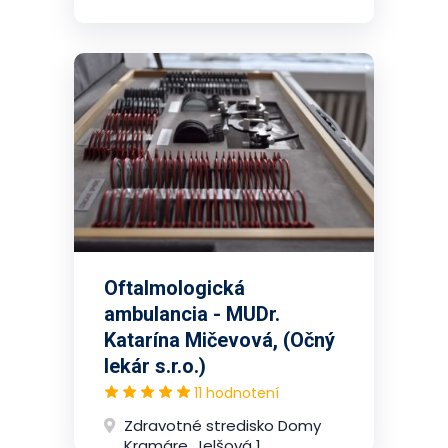
Oftalmologická
ambulancia - MUDr.
Katarína Mičevová, (Očný
lekár s.r.o.)
11 hodnotení
Zdravotné stredisko Domy
Kramáre, Jelšová 1,