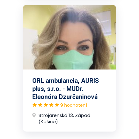
ORL ambulancia, AURIS
plus, s.r.o. - MUDr.
Eleonóra Dzurčaninová
9 hodnotení
Strojárenská 13, Západ
(Košice)