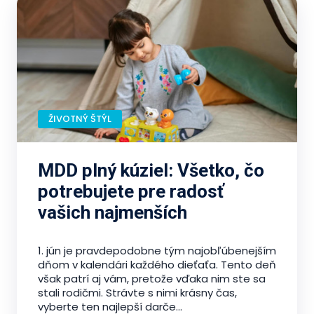
ŽIVOTNÝ ŠTÝL
MDD plný kúziel: Všetko, čo
potrebujete pre radosť
vašich najmenších
1. jún je pravdepodobne tým najobľúbenejším
dňom v kalendári každého dieťaťa. Tento deň
však patrí aj vám, pretože vďaka nim ste sa
stali rodičmi. Strávte s nimi krásny čas,
vyberte ten najlepší darče...