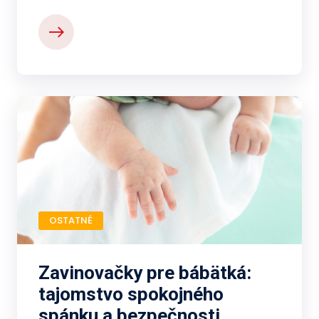
OSTATNÉ
Zavinovačky pre bábätká:
tajomstvo spokojného
spánku a bezpečnosti