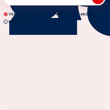
Všetko
Lekári
Kliniky
Lekárne
Nemocnice