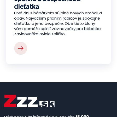
dieťatka
Prvé dni s bábätkom sú plné nových emócií a
obáv. Najväčším prianím rodičov je spokojné
dieťatko a jeho bezpečie. Obe tieto úlohy
vám pomôžu splniť zavinovačky pre bábätko.
Zavinovačka ovinie telíčko...
Máme pre Vás informácie o viac ako
15.000