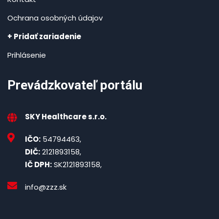
Ochrana osobných údajov
+ Pridať zariadenie
Prihlásenie
Prevádzkovateľ portálu
SKY Healthcare s.r.o.
IČO:
54794463,
DIČ:
2121893158,
IČ DPH:
SK2121893158,
info@zzz.sk