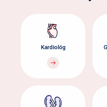
Kardiológ
G