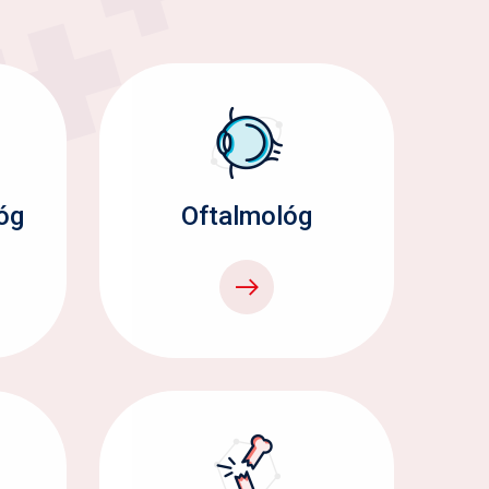
óg
Oftalmológ