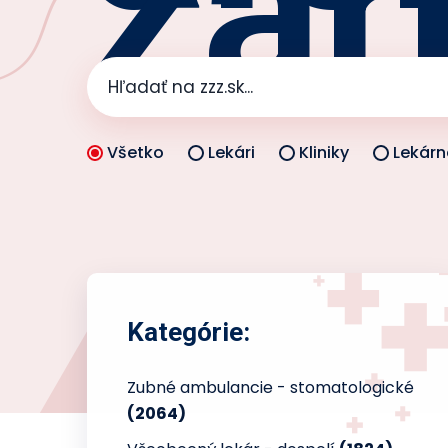
zar
Všetko
Lekári
Kliniky
Lekárn
Kategórie:
Zubné ambulancie - stomatologické
(2064)