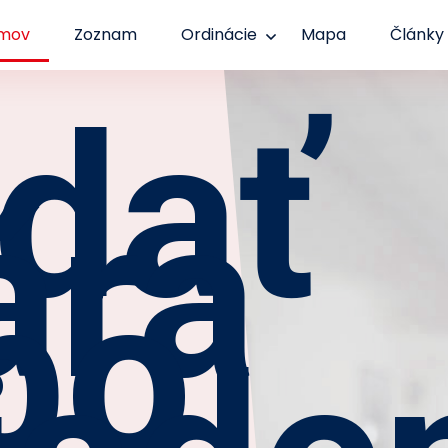
mov
Zoznam
Ordinácie
Mapa
Články
dať
ára
bo