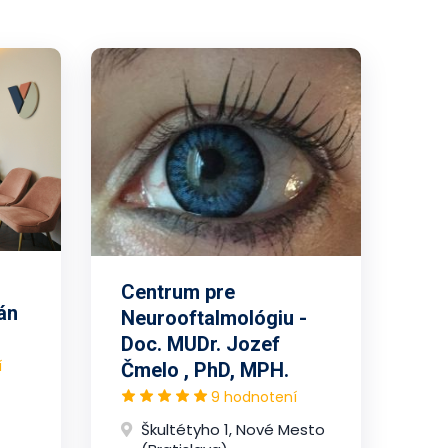
Centrum pre
án
Neurooftalmológiu -
Doc. MUDr. Jozef
í
Čmelo , PhD, MPH.
9 hodnotení
Škultétyho 1, Nové Mesto