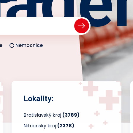
iade
e
Nemocnice
Lokality:
Bratislavský kraj
(3789)
Nitriansky kraj
(2378)