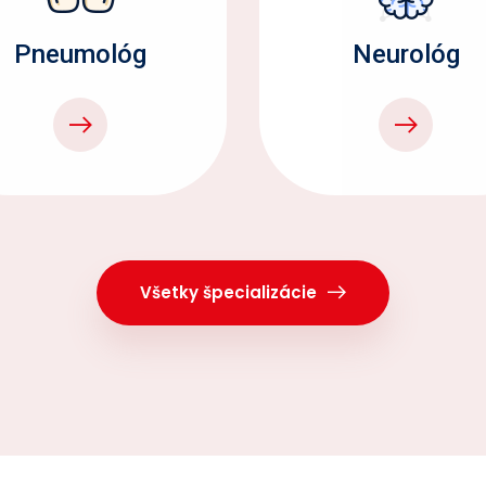
Pneumológ
Neurológ
Všetky špecializácie