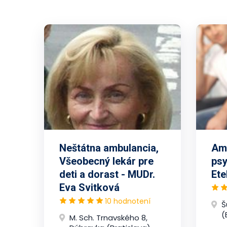
Neštátna ambulancia,
Amb
Všeobecný lekár pre
psy
deti a dorast - MUDr.
Ete
Eva Svitková
10 hodnotení
Š
(
M. Sch. Trnavského 8,