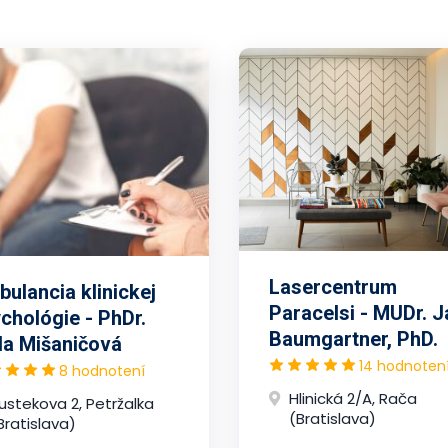
Lasercentrum
ulancia klinickej
Paracelsi - MUDr. J
chológie - PhDr.
Baumgartner, PhD.
la Mišaničová
14 hodnoten
8 hodnotení
Hlinická 2/A, Rača
ustekova 2, Petržalka
(Bratislava)
Bratislava)