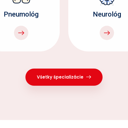
Pneumológ
Neurológ
Všetky špecializácie