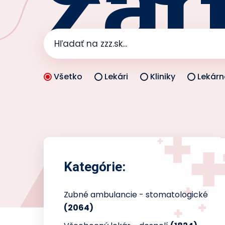
zar
Všetko
Lekári
Kliniky
Lekárn
Kategórie:
Zubné ambulancie - stomatologické
(2064)