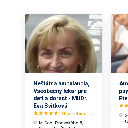
Neštátna ambulancia,
Amb
Všeobecný lekár pre
psy
deti a dorast - MUDr.
Ete
Eva Svitková
10 hodnotení
Š
(
M. Sch. Trnavského 8,