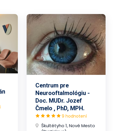
Centrum pre
án
Neurooftalmológiu -
Doc. MUDr. Jozef
í
Čmelo , PhD, MPH.
9 hodnotení
Škultétyho 1, Nové Mesto