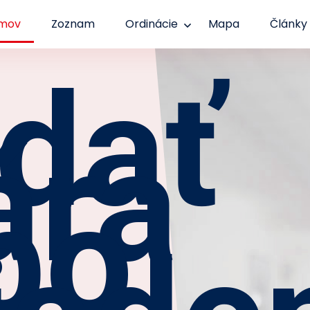
mov
Zoznam
Ordinácie
Mapa
Články
dať
ára
bo