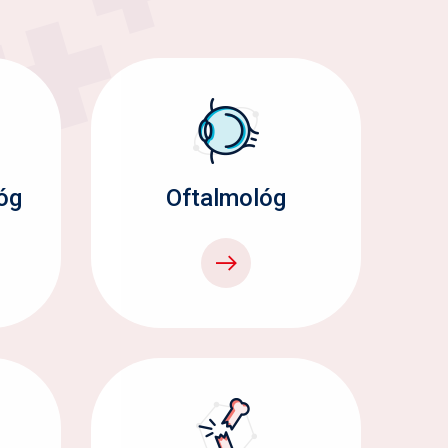
óg
Oftalmológ