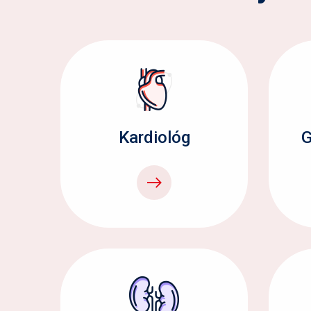
Kardiológ
G