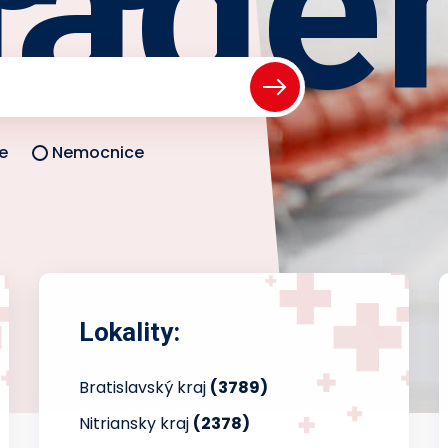
iade
e
Nemocnice
Lokality:
Bratislavský kraj
(3789)
Nitriansky kraj
(2378)