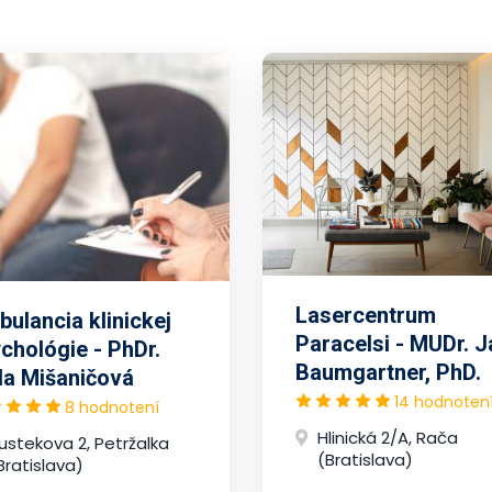
Lasercentrum
ulancia klinickej
Paracelsi - MUDr. J
chológie - PhDr.
Baumgartner, PhD.
la Mišaničová
14 hodnoten
8 hodnotení
Hlinická 2/A, Rača
ustekova 2, Petržalka
(Bratislava)
Bratislava)