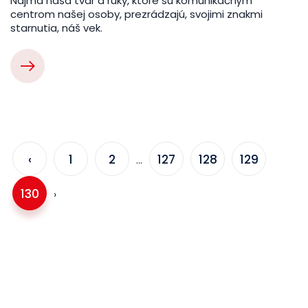
Najmä naša tvár a ruky, ktoré sú komunikačným
centrom našej osoby, prezrádzajú, svojimi znakmi
starnutia, náš vek.
‹
1
2
127
128
129
...
130
›