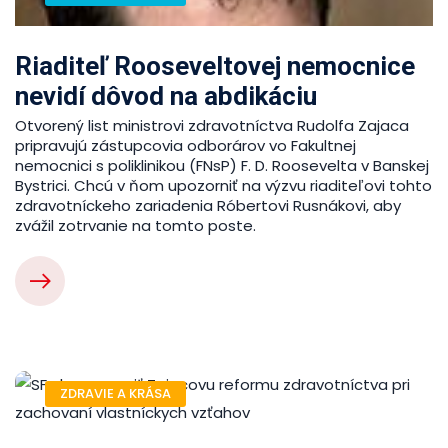
Riaditeľ Rooseveltovej nemocnice
nevidí dôvod na abdikáciu
Otvorený list ministrovi zdravotníctva Rudolfa Zajaca
pripravujú zástupcovia odborárov vo Fakultnej
nemocnici s poliklinikou (FNsP) F. D. Roosevelta v Banskej
Bystrici. Chcú v ňom upozorniť na výzvu riaditeľovi tohto
zdravotníckeho zariadenia Róbertovi Rusnákovi, aby
zvážil zotrvanie na tomto poste.
ZDRAVIE A KRÁSA