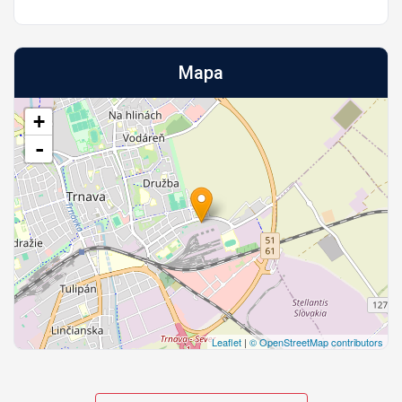
Mapa
+
-
Leaflet
|
© OpenStreetMap contributors