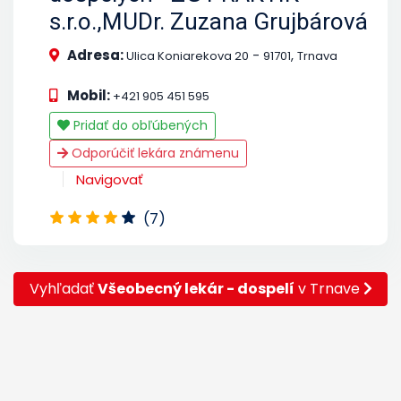
s.r.o.,MUDr. Zuzana Grujbárová
Adresa:
-
,
Ulica Koniarekova 20
91701
Trnava
Mobil:
+421 905 451 595
Pridať do obľúbených
Odporúčiť lekára známenu
Navigovať
(7)
Vyhľadať
Všeobecný lekár - dospelí
v Trnave