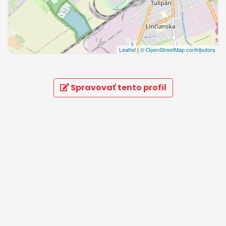
Leaflet
|
© OpenStreetMap contributors
Spravovať tento profil