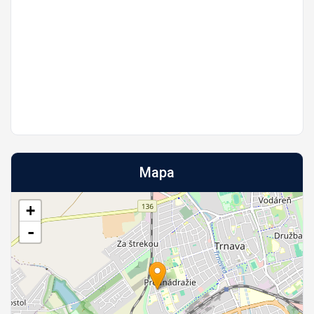
Mapa
+
-