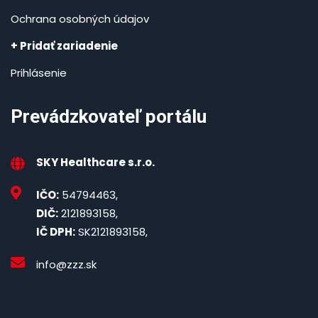
Ochrana osobných údajov
+ Pridať zariadenie
Prihlásenie
Prevádzkovateľ portálu
SKY Healthcare s.r.o.
IČO:
54794463,
DIČ:
2121893158,
IČ DPH:
SK2121893158,
info@zzz.sk