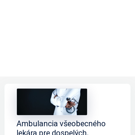
Ambulancia všeobecného
lekára pre dospelých,