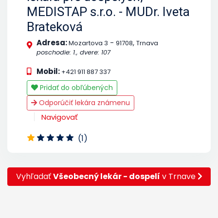
MEDISTAP s.r.o. - MUDr. Iveta
Brateková
Adresa:
-
,
Mozartova 3
91708
Trnava
poschodie: 1., dvere: 107
Mobil:
+421 911 887 337
Pridať do obľúbených
Odporúčiť lekára známenu
Navigovať
(1)
Vyhľadať
Všeobecný lekár - dospelí
v Trnave