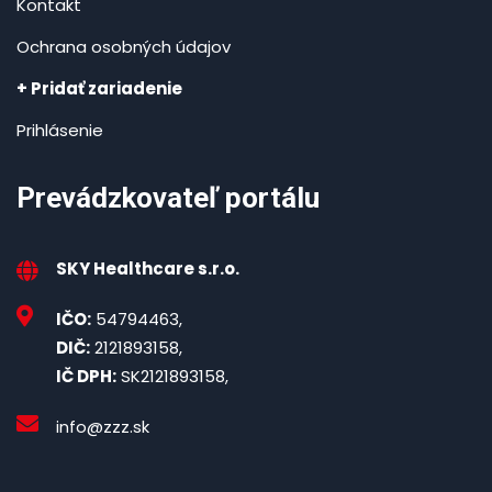
Kontakt
Ochrana osobných údajov
+ Pridať zariadenie
Prihlásenie
Prevádzkovateľ portálu
SKY Healthcare s.r.o.
IČO:
54794463,
DIČ:
2121893158,
IČ DPH:
SK2121893158,
info@zzz.sk