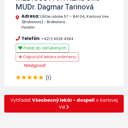
MUDr. Dagmar Tarinová
Adresa:
-
,
Líščie údolie 57
841 04
Karlova Ves
(Bratislava) - Bratislava
Pavilón
Telefón:
+421 2 6026 4284
Pridať do obľúbených
Odporúčiť lekára známenu
Navigovať
(1)
Vyhľadať
Všeobecný lekár - dospelí
v Karlovej
Vsi