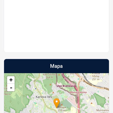
Mapa
+
-